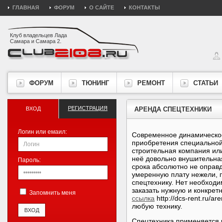
ГЛАВНАЯ
ФОРУМ
О САЙТЕ
КОНТАКТЫ
Клуб владельцев Лада
Самара и Самара 2.
ФОРУМ
ТЮНИНГ
РЕМОНТ
СТАТЬИ
РЕГИСТРАЦИЯ
ВХОД
АРЕНДА СПЕЦТЕХНИКИ
Логин или емаил:
Современное динамическое
приобретения специальной 
строительная компания или
неё довольно внушительна
Пароль:
срока абсолютно не оправд
умеренную плату нежели, 
спецтехнику. Нет необходи
заказать нужную и конкрет
Запомнить меня
ссылка
http://dcs-rent.ru/
любую технику.
Спецтехника применяется 