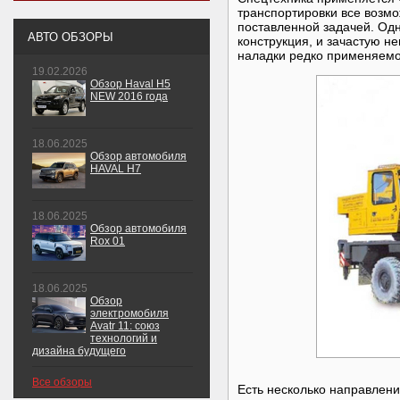
транспортировки все возмо
поставленной задачей. Одн
АВТО ОБЗОРЫ
конструкция, и зачастую н
наладки редко применяемо
19.02.2026
Обзор Haval H5
NEW 2016 года
18.06.2025
Обзор автомобиля
HAVAL H7
18.06.2025
Обзор автомобиля
Rox 01
18.06.2025
Обзор
электромобиля
Avatr 11: союз
технологий и
дизайна будущего
Все обзоры
Есть несколько направлени