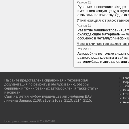
Разное 11
Рулевые наконечники «Кедр» -
имеют невысокую цену, выпуск
отзывами по качеству. Однако 
Утилизация отработанно
Разное 11
Развитие машиностроения, а т
охлаждающие материалы — мас
особенно в металлургических 
Чем отличается залог ав
Разное 11
Автомобиль не только служит 
разного рода кредиты и займы
автоломбард и автозалог, или 
Гла
На сайте представлена справочная и техническая
Фор
документация по ремонту и обслуживанию, обзоры
Тюн
серийных и тюнингованных автомобилей, а также статьи
Рем
и новости.
Ста
Сайт является клубом владельцев автомобилей ВАЗ
Кат
линейка Samara: 2108, 2109, 21099, 2113, 2114, 2115.
Авт
Все права защищены © 2006-2018