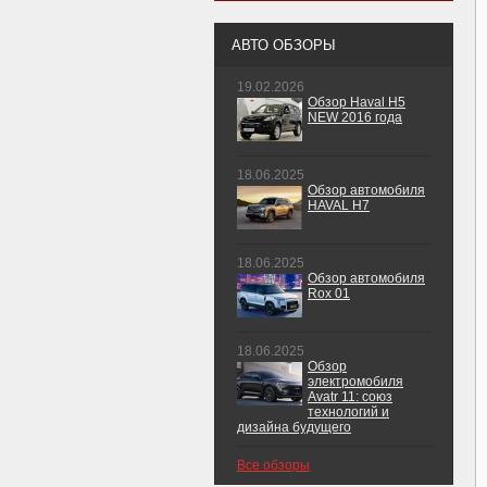
АВТО ОБЗОРЫ
19.02.2026
Обзор Haval H5
NEW 2016 года
18.06.2025
Обзор автомобиля
HAVAL H7
18.06.2025
Обзор автомобиля
Rox 01
18.06.2025
Обзор
электромобиля
Avatr 11: союз
технологий и
дизайна будущего
Все обзоры