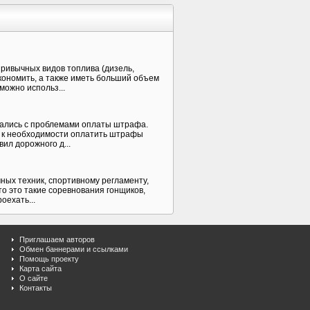
ривычных видов топлива (дизель,
экономить, а также иметь больший объем
можно использ...
ивались с проблемами оплаты штрафа.
и к необходимости оплатить штрафы
ил дорожного д...
ых техник, спортивному регламенту,
то это такие соревнования гонщиков,
оехать...
Приглашаем авторов
Обмен баннерами и ссылками
Помощь проекту
Карта сайта
О сайте
Контакты