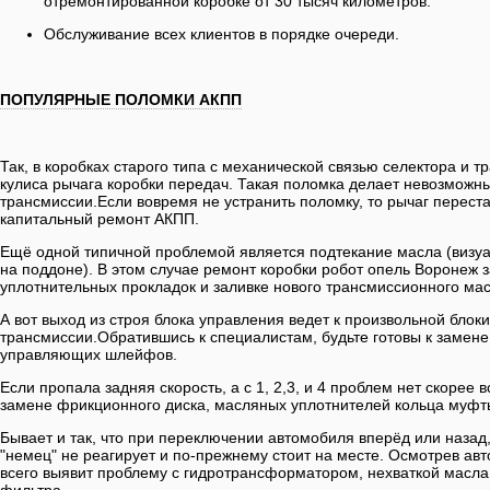
отремонтированной коробке от 30 тысяч километров.
Обслуживание всех клиентов в порядке очереди.
ПОПУЛЯРНЫЕ ПОЛОМКИ АКПП
Так, в коробках старого типа с механической связью селектора и т
кулиса рычага коробки передач. Такая поломка делает невозмож
трансмиссии.Если вовремя не устранить поломку, то рычаг переста
капитальный ремонт АКПП.
Ещё одной типичной проблемой является подтекание масла (визуал
на поддоне). В этом случае ремонт коробки робот опель Воронеж 
уплотнительных прокладок и заливке нового трансмиссионного мас
А вот выход из строя блока управления ведет к произвольной блок
трансмиссии.Обратившись к специалистам, будьте готовы к замене
управляющих шлейфов.
Если пропала задняя скорость, а с 1, 2,3, и 4 проблем нет скорее 
замене фрикционного диска, масляных уплотнителей кольца муф
Бывает и так, что при переключении автомобиля вперёд или назад
"немец" не реагирует и по-прежнему стоит на месте. Осмотрев ав
всего выявит проблему с гидротрансформатором, нехваткой масл