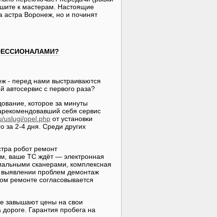
ешите к мастерам. Настоящие
 астра Воронеж, но и починят
ОФЕССИОНАЛАМИ?
еж - перед нами выстраиваются
й автосервис с первого раза?
ование, которое за минуты
зарекомендовавший себя сервис
ru/uslugi/opel.php
от установки
 за 2-4 дня. Среди других
стра робот ремонт
ем, ваше ТС ждёт — электронная
циальными сканерами, комплексная
и выявлении проблем демонтаж
ном ремонте согласовывается
не завышают цены на свои
 дороге. Гарантия пробега на