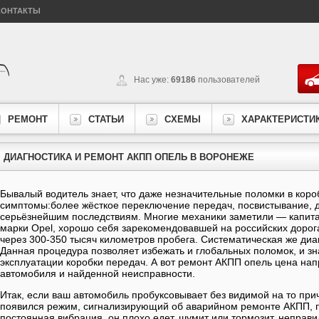
КОНТАКТЫ
Нас уже:
69186
пользователей
РЕМОНТ
СТАТЬИ
СХЕМЫ
ХАРАКТЕРИСТИ
ДИАГНОСТИКА И РЕМОНТ АКПП ОПЕЛЬ В ВОРОНЕЖЕ
Бывалый водитель знает, что даже незначительные поломки в коро
симптомы:более жёсткое переключение передач, посвистывание, др
серьёзнейшим последствиям. Многие механики заметили — капит
марки Opel, хорошо себя зарекомендовавшей на российских дорог
через 300-350 тысяч километров пробега. Систематическая же диа
Данная процедура позволяет избежать и глобальных поломок, и зн
эксплуатации коробки передач. А вот ремонт АКПП опель цена на
автомобиля и найденной неисправности.
Итак, если ваш автомобиль пробуксовывает без видимой на то при
появился режим, сигнализирующий об аварийном ремонте АКПП, 
постоянная вибрация, он плохо едет, шумит или тормозит, неправ