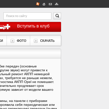
Вступить в клуб
КИ
ФОТО
СКАЧАТЬ
бке передач (основные
угие звуки) могут привести к
альный ремонт АКПП немецкой
ах, требуется не раньше нежели,
гностика АКПП Opel не помешает.
ачительно продлевает срок
прямую зависит от модели вашего
чины, на панели с приборами
проявила себя периодическая или
ильно переключает передачи (рывки