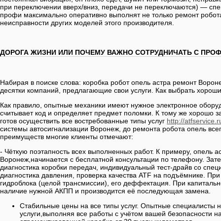
при переключении вверх/вниз, передачи не переключаются) — сп
профи максимально оперативно выполнят не только ремонт робота
неисправности других моделей этого производителя.
ДОРОГА ЖИЗНИ ИЛИ ПОЧЕМУ ВАЖНО СОТРУДНИЧАТЬ С ПР
Набирая в поиске слова: коробка робот опель астра ремонт Ворон
десятки компаний, предлагающие свои услуги. Как выбрать хороши
Как правило, опытные механики имеют нужное электронное оборуд
считывает код и определяет предмет поломки. К тому же хорошо 
готов осуществить все востребованные типы услуг
http://atfservice.
системы автосигнализации Воронеж, до ремонта робота опель всего
преимуществ многие клиенты отмечают:
- Чёткую поэтапность всех выполненных работ. К примеру, опель а
Воронеж,начинается с бесплатной консультации по телефону. Зат
диагностика коробки передач, индивидуальный тест-драйв со спе
диагностика давления, проверка качества ATF на подъёмнике. Пр
гидроблока (целой трансмиссии), его деффектация. При капиталь
наличие нужной АКПП и производится её последующая замена.
Стабильные цены на все типы услуг. Опытные специалисты 
услуги,выполняя все работы с учётом вашей безопасности на