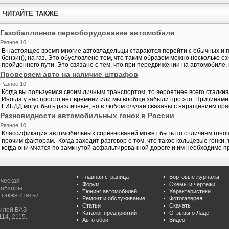
ЧИТАЙТЕ ТАКЖЕ
Газобаллонное переоборудование автомобиля
Разное 10
В настоящее время многие автовладельцы стараются перейти с обычных и п
бензин), на газ. Это обусловлено тем, что таким образом можно несколько с
пройденного пути. Это связано с тем, что при передвижении на автомобиле, 
Проверяем авто на наличие штрафов
Разное 10
Когда вы пользуемся своим личным транспортом, то вероятнее всего сталк
Иногда у нас просто нет времени или мы вообще забыли про это. Причинам
ГИБДД могут быть различные, но в любом случае связаны с наращением прав
Разновидности автомобильных гонок в России
Разное 10
Классификация автомобильных соревнований может быть по отличиям гоночн
прочим факторам. Когда заходит разговор о том, что такое кольцевые гонки, 
когда они мчатся по замкнутой асфальтированной дороге и им необходимо пр
Главная страница
Бортовые журналы
ическая
Форум
Схемы и чертежи
 обзоры
Тюнинг автомобилей
Характеристики
 также статьи
Ремонт и обслуживание
Фотогалерея
Статьи
Скачать
билей ВАЗ
Каталог предприятий
Отзывы о Ладе
114, 2115.
Авто обои
Видео