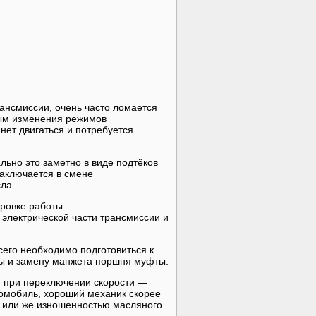
рансмиссии, очень часто ломается
ным изменения режимов
нет двигаться и потребуется
ьно это заметно в виде подтёков
заключается в смене
ла.
ировке работы
 электрической части трансмиссии и
всего необходимо подготовиться к
ты и замену манжета поршня муфты.
, при переключении скорости —
томобиль, хороший механик скорее
а или же изношенностью масляного