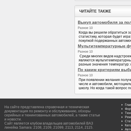
ЧИТАЙТЕ ТАКЖЕ
Выкуп автомобиля за по
Разное 10
Когда вы решили обратиться за 
статистику, которая будет иг
покупкой подержанных автомоб
Мультитемпературные ф
Разное 10
Среди многих видов надстроек
являются мультитемпературны
разные значения температур: 
По каким критериям выб
Разное 10
При появлении желания получи
числе и автомобили, мотоцикл
школу. Но когда такой вопрос 
Гла
На сайте представлена справочная и техническая
Фор
документация по ремонту и обслуживанию, обзоры
Тюн
серийных и тюнингованных автомобилей, а также статьи
Рем
и новости.
Ста
Сайт является клубом владельцев автомобилей ВАЗ
Кат
линейка Samara: 2108, 2109, 21099, 2113, 2114, 2115.
Авт