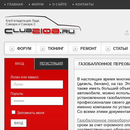
ГЛАВНАЯ
ФОРУМ
О САЙТЕ
КОНТАКТЫ
Клуб владельцев Лада
Самара и Самара 2.
ФОРУМ
ТЮНИНГ
РЕМОНТ
СТАТЬИ
РЕГИСТРАЦИЯ
ВХОД
ГАЗОБАЛЛОННОЕ ПЕРЕОБ
Логин или емаил:
В настоящее время многие
(дизель, бензин), на газ. 
также иметь больший объем
автомобиле, можно использ
Пароль:
установленное газобаллонн
профессионалам своего де
именно компании по устан
Со всеми этими документа
Запомнить меня
Газобаллонное переоборуд
сроки за счет огромного о
соответствующего оборудо