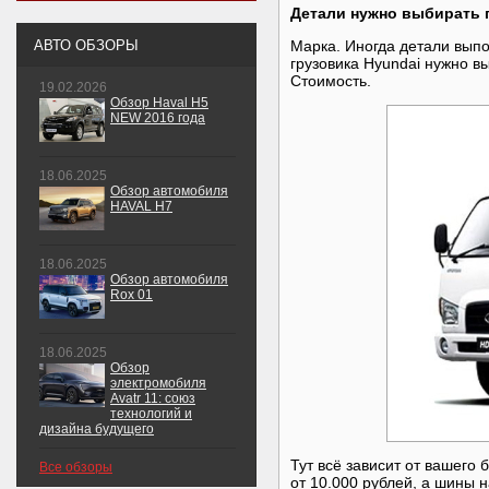
Детали нужно выбирать 
АВТО ОБЗОРЫ
Марка. Иногда детали вып
грузовика Hyundai нужно в
Стоимость.
19.02.2026
Обзор Haval H5
NEW 2016 года
18.06.2025
Обзор автомобиля
HAVAL H7
18.06.2025
Обзор автомобиля
Rox 01
18.06.2025
Обзор
электромобиля
Avatr 11: союз
технологий и
дизайна будущего
Тут всё зависит от вашего
Все обзоры
от 10.000 рублей, а шины н