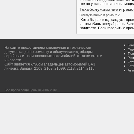
же он устанавливался на модел
Техобслуживание и ремо
Обслуживание и ремонт 2
Хотя бы раз в год следует про
автомобиль каждый раз набира
жидкости. Если говорить о вре
Гла
На сайте представлена справочная и техническая
Фор
документация по ремонту и обслуживанию, обзоры
Тюн
серийных и тюнингованных автомобилей, а также статьи
Рем
и новости.
Ста
Сайт является клубом владельцев автомобилей ВАЗ
Кат
линейка Samara: 2108, 2109, 21099, 2113, 2114, 2115.
Авт
Все права защищены © 2006-2018