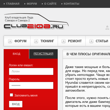
ГЛАВНАЯ
ФОРУМ
О САЙТЕ
КОНТАКТЫ
Клуб владельцев Лада
Самара и Самара 2.
ФОРУМ
ТЮНИНГ
РЕМОНТ
СТАТЬИ
РЕГИСТРАЦИЯ
ВХОД
В ЧЕМ ПЛЮСЫ ОРИГИНАЛ
Логин или емаил:
Даже такие мощные и боль
для езды. Но перед тем, ка
убрать неполадки. Чаще вс
стоит просто купить новые 
Пароль:
Hyundai славится своим ка
пришёл в непригодность, с
автомобиля.
Запомнить меня
После этого, нужно понять
двигатель или даже бампе
которые есть в вашем гор