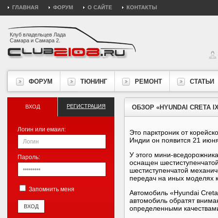
ГЛАВНАЯ
ФОРУМ
О САЙТЕ
КОНТАКТЫ
Клуб владельцев Лада
Самара и Самара 2.
ФОРУМ
ТЮНИНГ
РЕМОНТ
СТАТЬИ
РЕГИСТРАЦИЯ
ВХОД
ОБЗОР «HYUNDAI CRETA IX
Логин или емаил:
Это парктроник от корейск
Индии он появится 21 июня
У этого мини-вседорожника
Пароль:
оснащен шестиступенчатой
шестиступенчатой механич
передач на иных моделях 
Запомнить меня
Автомобиль «Hyundai Creta
автомобиль обратят вниман
определенными качествами