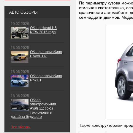
По периметру кузова можн
стильная светотехника, сл
АВТО ОБЗОРЫ
красочности автомобилю д
семнадцати дюймов. Модель
19.02.2026
Обзор Haval H5
NEW 2016 года
18.06.2025
Обзор автомобиля
HAVAL H7
18.06.2025
Обзор автомобиля
Rox 01
18.06.2025
Обзор
электромобиля
Avatr 11: союз
технологий и
дизайна будущего
Также конструкторами пред
Все обзоры