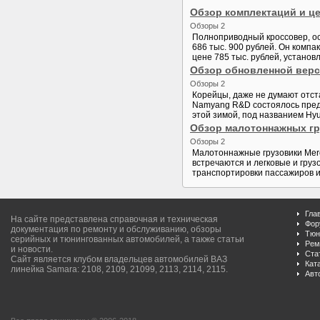
Обзор комплектаций и цен
Обзоры 2
Полноприводный кроссовер, ос
686 тыс. 900 рублей. Он комп
цене 785 тыс. рублей, установл
Обзор обновленной верси
Обзоры 2
Корейцы, даже не думают отста
Namyang R&D состоялось предс
этой зимой, под названием Hyun
Обзор малотоннажных гр
Обзоры 2
Малотоннажные грузовики Mer
встречаются и легковые и гр
транспортировки пассажиров и 
Гла
На сайте представлена справочная и техническая
Фор
документация по ремонту и обслуживанию, обзоры
Тюн
серийных и тюнингованных автомобилей, а также статьи
Рем
и новости.
Ста
Сайт является клубом владельцев автомобилей ВАЗ
Кат
линейка Samara: 2108, 2109, 21099, 2113, 2114, 2115.
Авт