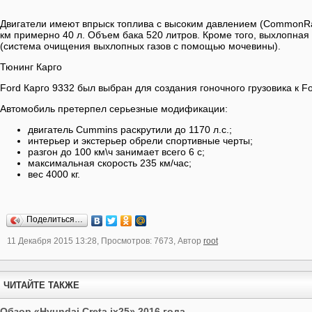
Двигатели имеют впрыск топлива с высоким давлением (CommonRail
км примерно 40 л. Объем бака 520 литров. Кроме того, выхлопная
(система очищения выхлопных газов с помощью мочевины).
Тюнинг Карго
Ford Карго 9332 был выбран для создания гоночного грузовика к Fo
Автомобиль претерпел серьезные модификации:
двигатель Cummins раскрутили до 1170 л.с.;
интерьер и экстерьер обрели спортивные черты;
разгон до 100 км\ч занимает всего 6 с;
максимальная скорость 235 км/час;
вес 4000 кг.
Поделиться…
11 Декабря 2015 13:28, Просмотров: 7673, Автор
root
ЧИТАЙТЕ ТАКЖЕ
Обзор «Hyundai Creta ix25» 2016 года