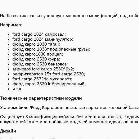
На базе этих шасси существует множество модификаций, под люб
Например:
ford cargo 1824 самосвал;
ford cargo 1824 манипулятор;
форд карго 1830 тягач;
форд карго 1838т под опасные грузы;
форд карго1830 прицеп;
форд карго 2530 фура;
форд карго 2530 бензовоз;
зерновоз ford cargo 2530f 6х2;
рефрижератор 15т ford cargo 2530;
ford cargo 2532dc мусоровоз;
форд карго 3530 lr бронированный;
и т.д.
Технические характеристики модели
У автомобиля Форд Карго есть несколько вариантов колесной базы: 
Существует 3 модификации кабины: без места для отдыха, с одни
покупателей такое многообразие моделей помогает идеально подо
Дизайн