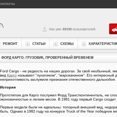
КОНТАКТЫ
Нас уже:
69190
пользователей
РЕМОНТ
СТАТЬИ
СХЕМЫ
ХАРАКТЕРИСТИ
ФОРД КАРГО: ГРУЗОВИК, ПРОВЕРЕННЫЙ ВРЕМЕНЕМ
Ford Cargo - не редкость на наших дорогах. За свой необычный, 
вид
Карго
называют "лунатиком", "марсианином". Его интересный д
неприхотливость заслужили признания отечественного дальнобоя.
История
Прототипом для Карго послужил Форд Транстконтиненталь, не спо
экономичностью и легким весом. В 1981 году первый Cargo сходит 
Первые модели были не идеальны: топорный внешний вид, недора
быть. Однако в 1982 году на конкурсе Truck of the Year победное 