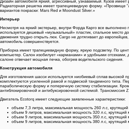
Дизайн автомобиля яркий, агрессивный, узнаваемый. Кузов имеет 
Радиаторная решетка имеет трапециевидную форму. «Прозвище "л
вариантов покраски: Mars Red и Moondust Silver.»
Интерьер
Несмотря на яркий экстерьер, внутри Форда Карго все выполнено 
используется дешевый «музыкальный» пластик, спальное место до
движения трудно открыть люк. Cargo не дотягивает до европейцев
автомобиль совершенствуется.
Приборка имеет трапециевидную форму, яркую подсветку. По цент
компьютер. Салон изобилует «карманами» и удобными отсеками, д
салоне отвечает мощная печка, обогрев водительского сидения.
Конструкция автомобиля
Для изготовления шасси используется ниобиевый сплав высокой п
комплектуются усиленной рамой и подвеской тандемного типа. П
параболическую форму и поперечную систему стабилизации. Кром
антиблокировочной и антибуксировочной системой. Трансмиссия Z
Двигатель Ecotorq имеет следующие заявленные характеристики:
объем 7,3 литра, максимальная мощность 260 л.с, крутящий
объем 9 литров, максимальная мощность 320 л.с, крутящий 
объем 9 литров, максимальная мощность 350 л.с, крутящий 
объем 9 литров, максимальная мощность 380 л.с, крутящий 