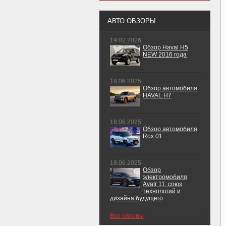
АВТО ОБЗОРЫ
19.02.2026
Обзор Haval H5
NEW 2016 года
18.06.2025
Обзор автомобиля
HAVAL H7
18.06.2025
Обзор автомобиля
Rox 01
18.06.2025
Обзор
электромобиля
Avatr 11: союз
технологий и
дизайна будущего
Все обзоры