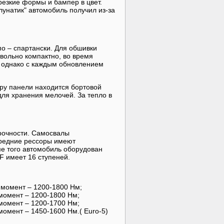
резкие формы и бампер в цвет.
унатик" автомобиль получил из-за
по – спартански. Для обшивки
вольно компактно, во время
, однако с каждым обновлением
ру панели находится бортовой
ля хранения мелочей. За тепло в
рочности. Самосвалы
ередние рессоры имеют
е того автомобиль оборудован
F имеет 16 ступеней.
 момент – 1200-1800 Нм;
момент – 1200-1800 Нм;
момент – 1200-1700 Нм;
момент – 1450-1600 Нм.( Euro-5)