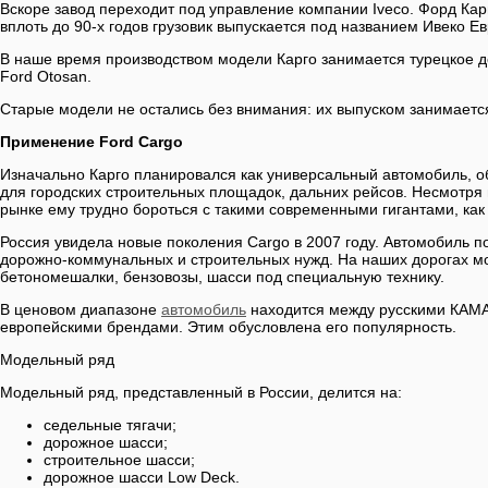
Вскоре завод переходит под управление компании Iveco. Форд Кар
вплоть до 90-х годов грузовик выпускается под названием Ивеко Ев
В наше время производством модели Карго занимается турецкое д
Ford Otosan.
Старые модели не остались без внимания: их выпуском занимаетс
Применение Ford Cargo
Изначально Карго планировался как универсальный автомобиль, 
для городских строительных площадок, дальних рейсов. Несмотря
рынке ему трудно бороться с такими современными гигантами, как
Россия увидела новые поколения Cargo в 2007 году. Автомобиль п
дорожно-коммунальных и строительных нужд. На наших дорогах мо
бетономешалки, бензовозы, шасси под специальную технику.
В ценовом диапазоне
автомобиль
находится между русскими КАМ
европейскими брендами. Этим обусловлена его популярность.
Модельный ряд
Модельный ряд, представленный в России, делится на:
седельные тягачи;
дорожное шасси;
строительное шасси;
дорожное шасси Low Deck.