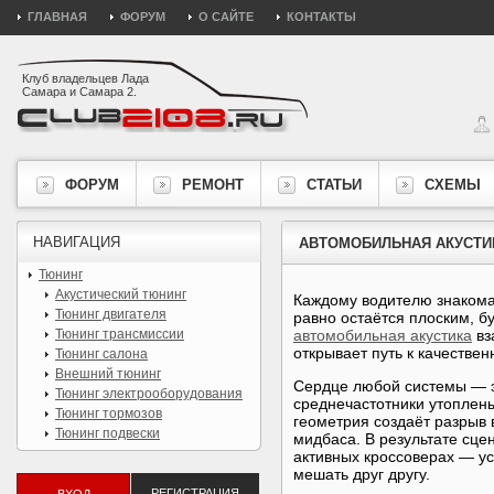
ГЛАВНАЯ
ФОРУМ
О САЙТЕ
КОНТАКТЫ
Клуб владельцев Лада
Самара и Самара 2.
ФОРУМ
РЕМОНТ
СТАТЬИ
СХЕМЫ
НАВИГАЦИЯ
АВТОМОБИЛЬНАЯ АКУСТИК
Тюнинг
Акустический тюнинг
Каждому водителю знакома 
Тюнинг двигателя
равно остаётся плоским, б
Тюнинг трансмиссии
автомобильная акустика
вз
открывает путь к качестве
Тюнинг салона
Внешний тюнинг
Сердце любой системы — э
Тюнинг электрооборудования
среднечастотники утоплены
Тюнинг тормозов
геометрия создаёт разрыв в
Тюнинг подвески
мидбаса. В результате сце
активных кроссоверах — у
мешать друг другу.
РЕГИСТРАЦИЯ