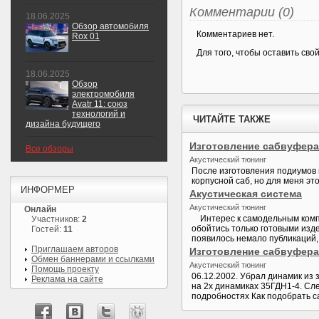
Комментарии (0)
18.06.2025
Обзор автомобиля
Комментариев нет.
Rox 01
Для того, чтобы оставить св
18.06.2025
Обзор
электромобиля
Avatr 11: союз
технологий и
ЧИТАЙТЕ ТАКЖЕ
дизайна будущего
Изготовление сабвуфера
Все обзоры
Акустический тюнинг
После изготовления подиумов 
корпусной саб, но для меня это
ИНФОРМЕР
Акустическая система
Акустический тюнинг
Онлайн
Интерес к самодельным компо
Участников:
2
обойтись только готовыми изд
Гостей:
11
появилось немало публикаций,
Приглашаем авторов
Изготовление сабвуфера. 
Обмен баннерами и ссылками
Акустический тюнинг
Помощь проекту
06.12.2002. Убрал динамик из
Реклама на сайте
на 2х динамиках 35ГДН1-4. Cл
подробностях Как подобрать са