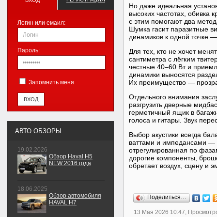
ВХОД
Но даже идеальная установ
высоких частотах, обивка к
с этим помогают два мето
Логин или емаил:
Шумка гасит паразитные ви
динамиков к одной точке —
Пароль:
Для тех, кто не хочет мен
сантиметра с лёгким твите
честные 40–60 Вт и прием
динамики выносятся раздел
Их преимущество — прозрач
Запомнить меня
Отдельного внимания засл
разгрузить дверные мидбас
герметичный ящик в багаж
голоса и гитары. Звук пере
АВТО ОБЗОРЫ
Выбор акустики всегда бал
ваттами и импедансами — с
19.02.2026
отрегулированная по фаза
Обзор Haval H5
дорогие компоненты, броше
NEW 2016 года
обретает воздух, сцену и э
18.06.2025
Обзор автомобиля
Поделиться…
HAVAL H7
13 Мая 2026 10:47, Просмотро