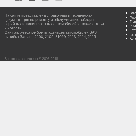
Гла
На сайте представлена справочная и техническая
Фор
документация по ремонту и обслуживанию, обзоры
Тюн
серийных и тюнингованных автомобилей, а также статьи
Рем
и новости.
Ста
Сайт является клубом владельцев автомобилей ВАЗ
Кат
линейка Samara: 2108, 2109, 21099, 2113, 2114, 2115.
Авт
Все права защищены © 2006-2018