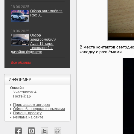
18.06.2025
Обзор автомобиля
Rox 01
18.06.2025
Обзор
электромобиля
Avatr 11: союз
В месте контактов светоди
технологий и
колодку с разъёмами.
дизайна будущего
Все обзоры
ИНФОРМЕР
Онлайн
Участников:
4
Гостей:
16
Приглашаем авторов
Обмен баннерами и ссылками
Помощь проекту
Реклама на сайте