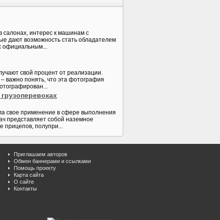
 салонах, интерес к машинам с
орые дают возможность стать обладателем
х официальным...
лучают свой процент от реализации.
– важно понять, что эта фотография
отографирован...
в грузоперевоках
шла свое применение в сфере выполнения
ач представляет собой наземное
 прицепов, полупри...
Приглашаем авторов
Обмен баннерами и ссылками
Помощь проекту
Карта сайта
О сайте
Контакты