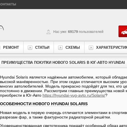
КОНТАКТЫ
Нас уже:
69179
пользователей
РЕМОНТ
СТАТЬИ
СХЕМЫ
ХАРАКТЕРИСТИ
ПРЕИМУЩЕСТВА ПОКУПКИ НОВОГО SOLARIS В ЮГ-АВТО HYUNDAI
Hyundai Solaris является надёжным автомобилем, который облада
высокой манёвренностью. При этом седан отличается высоким уро
многих автолюбителей. Модель прекрасно подойдёт для тез, кто ц
постоянно в движении. Рассмотрим главные преимущества новой 
приобрести в Юг-Авто
https://hyundai-yug-avto.ru/Solaris/
?
ОСОБЕННОСТИ НОВОГО HYUNDAI SOLARIS
Новая модель в первую очередь отличается элементами в спортивн
разрезам фар, а также фактурности радиаторной решётки.
Усовершенствованная светотехника придаёт особенный образ авт