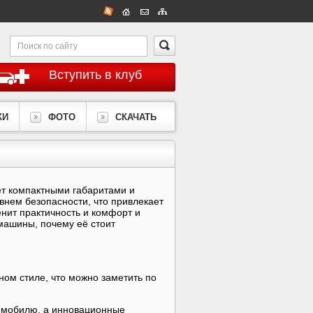
Вступить в клуб
КИ
ФОТО
СКАЧАТЬ
ет компактными габаритами и
внем безопасности, что привлекает
енит практичность и комфорт и
машины, почему её стоит
ом стиле, что можно заметить по
омобилю, а инновационные