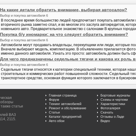
На какие детали обратить внимание, выбирая автосалон?
Выбор и покупка автомобиля 6
В последнее время большинство людей предпочитает покупать автомобили в
вторичного рынка заметно спал, и во многом это заслуга автокредитов, кот
новенького авто. Предварительное знакомство с салонами В крупных города
Покупка б/у иномарки: на что следует обратить внимание?
Выбор и покупка автомобиля 6
Автомобили могут продавать владельцы, перекупщики или люди, которые по
Вначале выбирают модель, комплектацию. В объявлениях прилагается фото 
именно данного автомобиля. Узнать это просто: автомобиль должен быть сф
Для чего предназначены седельные тягачи и какова их роль 
Выбор и покупка автомобиля 6
Седельные тягачи относятся к категории специальной техники, которая на
строительных и коммерческих работ повышенной сложности. Седельный тяг
транспортное средство, основная функция которого заключается в буксировке
Главная страница
Бортовые журналы
ическая
Форум
Схемы и чертежи
 обзоры
Тюнинг автомобилей
Характеристики
 также статьи
Ремонт и обслуживание
Фотогалерея
Статьи
Скачать
билей ВАЗ
Каталог предприятий
Отзывы о Ладе
114, 2115.
Авто обои
Видео