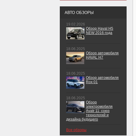
АВТО ОБЗОРЫ
19.02.2026
Обзор Haval H5
NEW 2016 года
18.06.2025
Обзор автомобиля
HAVAL H7
18.06.2025
Обзор автомобиля
Rox 01
18.06.2025
Обзор
электромобиля
Avatr 11: союз
технологий и
дизайна будущего
Все обзоры