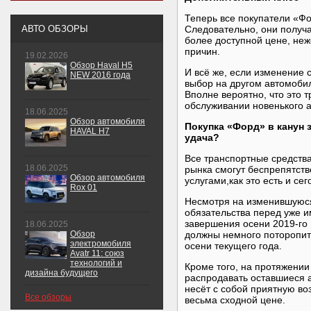
Теперь все покупатели «Ф
АВТО ОБЗОРЫ
Следовательно, они получ
более доступной цене, неж
причин.
19.02.2026
Обзор Haval H5
И всё же, если изменение 
NEW 2016 года
выбор на другом автомобил
Вполне вероятно, что это 
обслуживании новенького а
18.06.2025
Обзор автомобиля
Покупка «Форд» в канун
HAVAL H7
удача?
Все транспортные средств
18.06.2025
рынка смогут беспрепятст
Обзор автомобиля
услугами,как это есть и се
Rox 01
Несмотря на изменившуюс
обязательства перед уже 
завершения осени 2019-го
18.06.2025
Обзор
должны немного поторопить
электромобиля
осени текущего года.
Avatr 11: союз
технологий и
Кроме того, на протяжени
дизайна будущего
распродавать оставшиеся а
несёт с собой приятную во
Все обзоры
весьма сходной цене.