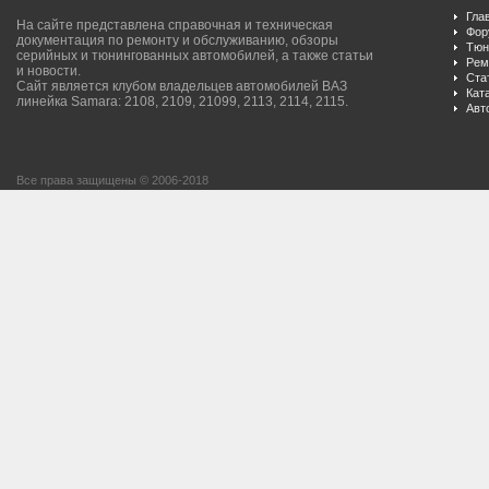
Гла
На сайте представлена справочная и техническая
Фор
документация по ремонту и обслуживанию, обзоры
Тюн
серийных и тюнингованных автомобилей, а также статьи
Рем
и новости.
Ста
Сайт является клубом владельцев автомобилей ВАЗ
Кат
линейка Samara: 2108, 2109, 21099, 2113, 2114, 2115.
Авт
Все права защищены © 2006-2018