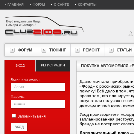
ГЛАВНАЯ
ФОРУМ
О САЙТЕ
КОНТАКТЫ
Клуб владельцев Лада
Самара и Самара 2.
ФОРУМ
ТЮНИНГ
РЕМОНТ
СТАТЬИ
РЕГИСТРАЦИЯ
ВХОД
ПОКУПКА АВТОМОБИЛЯ «F
Логин или емаил:
Давно мечтали приобрести 
«Форд» с российских рынко
покупку! Всё дело в том, чт
права тем, кто планирует
к
Пароль:
покупатели получают возмо
демократичной цене, неже
Уход производителя «форд
Запомнить меня
запланированная реструкт
бренда не потеряют своег
Дополнительный плюс —