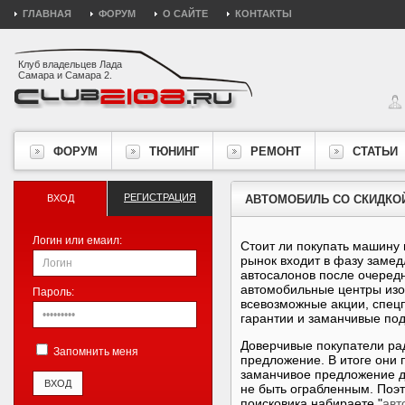
ГЛАВНАЯ
ФОРУМ
О САЙТЕ
КОНТАКТЫ
Клуб владельцев Лада
Самара и Самара 2.
ФОРУМ
ТЮНИНГ
РЕМОНТ
СТАТЬИ
РЕГИСТРАЦИЯ
ВХОД
АВТОМОБИЛЬ СО СКИДКО
Логин или емаил:
Стоит ли покупать машину 
рынок входит в фазу замед
автосалонов после очередн
автомобильные центры изоб
Пароль:
всевозможные акции, спец
гарантии и заманчивые под
Доверчивые покупатели рад
Запомнить меня
предложение. В итоге они
заманчивое предложение д
не быть ограбленным. Поэт
поисковика набираете "
авт