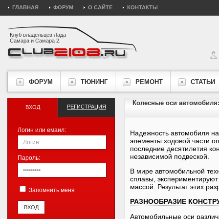
ГЛАВНАЯ
ФОРУМ
О САЙТЕ
КОНТАКТЫ
Клуб владельцев Лада
Самара и Самара 2.
ФОРУМ
ТЮНИНГ
РЕМОНТ
СТАТЬИ
Колесные оси автомобиля:
РЕГИСТРАЦИЯ
ВХОД
Логин или емаил:
Надежность автомобиля на
элементы ходовой части оп
последние десятилетия кон
независимой подвеской.
Пароль:
В мире автомобильной техн
сплавы, экспериментируют
массой. Результат этих р
Запомнить меня
РАЗНООБРАЗИЕ КОНСТР
Автомобильные оси различ