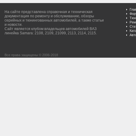
Гла
На сайте представлена справочная и техническая
Фор
документация по ремонту и обслуживанию, обзоры
Тюн
серийных и тюнингованных автомобилей, а также статьи
Рем
и новости.
Ста
Сайт является клубом владельцев автомобилей ВАЗ
Кат
линейка Samara: 2108, 2109, 21099, 2113, 2114, 2115.
Авт
Все права защищены © 2006-2018