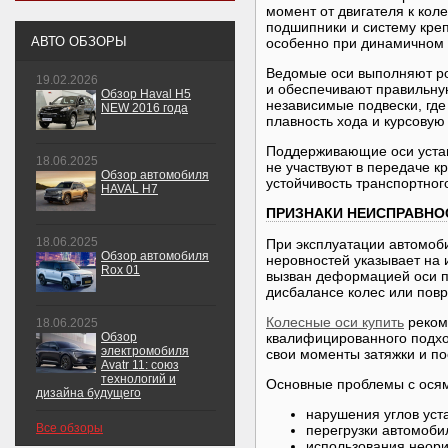
момент от двигателя к кол
подшипники и систему креп
АВТО ОБЗОРЫ
особенно при динамичном 
Ведомые оси выполняют р
19.02.2026
и обеспечивают правильну
Обзор Haval H5
независимые подвески, где
NEW 2016 года
плавность хода и курсовую 
Поддерживающие оси устан
18.06.2025
не участвуют в передаче к
Обзор автомобиля
устойчивость транспортног
HAVAL H7
ПРИЗНАКИ НЕИСПРАВНО
18.06.2025
При эксплуатации автомоби
Обзор автомобиля
неровностей указывает на
Rox 01
вызван деформацией оси п
дисбалансе колес или пов
Колесные оси купить
рекоме
18.06.2025
Обзор
квалифицированного подхо
электромобиля
свои моменты затяжки и по
Avatr 11: союз
технологий и
Основные проблемы с осям
дизайна будущего
нарушения углов уста
Все обзоры
перегрузки автомоби
использования неори