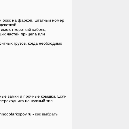
и бокс на фаркоп, штатный номер
дсветкой;
имеют короткий кабель;
их частей прицепа или
итных грузов, когда необходимо
нные замки и прочные крышки. Если
 переходника на нужный тип
mnogofarkopov.ru -
как выбрать