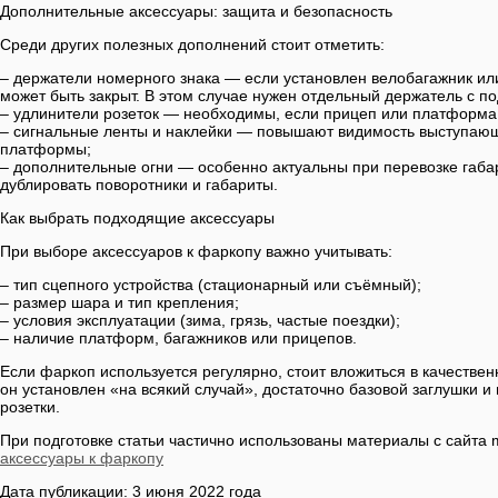
Дополнительные аксессуары: защита и безопасность
Среди других полезных дополнений стоит отметить:
– держатели номерного знака — если установлен велобагажник ил
может быть закрыт. В этом случае нужен отдельный держатель с по
– удлинители розеток — необходимы, если прицеп или платформа 
– сигнальные ленты и наклейки — повышают видимость выступающ
платформы;
– дополнительные огни — особенно актуальны при перевозке габар
дублировать поворотники и габариты.
Как выбрать подходящие аксессуары
При выборе аксессуаров к фаркопу важно учитывать:
– тип сцепного устройства (стационарный или съёмный);
– размер шара и тип крепления;
– условия эксплуатации (зима, грязь, частые поездки);
– наличие платформ, багажников или прицепов.
Если фаркоп используется регулярно, стоит вложиться в качестве
он установлен «на всякий случай», достаточно базовой заглушки и
розетки.
При подготовке статьи частично использованы материалы с сайта 
аксессуары к фаркопу
Дата публикации: 3 июня 2022 года