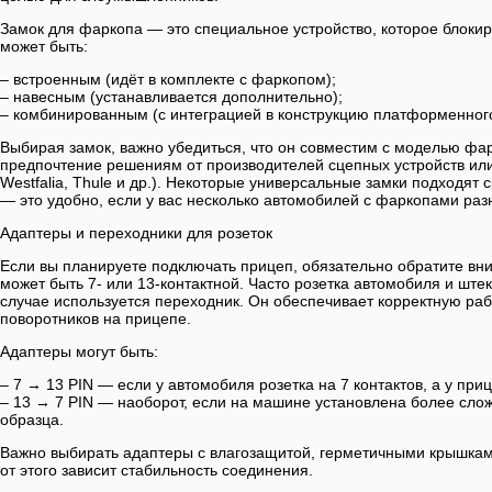
Замок для фаркопа — это специальное устройство, которое блоки
может быть:
– встроенным (идёт в комплекте с фаркопом);
– навесным (устанавливается дополнительно);
– комбинированным (с интеграцией в конструкцию платформенного
Выбирая замок, важно убедиться, что он совместим с моделью фа
предпочтение решениям от производителей сцепных устройств или
Westfalia, Thule и др.). Некоторые универсальные замки подходят 
— это удобно, если у вас несколько автомобилей с фаркопами ра
Адаптеры и переходники для розеток
Если вы планируете подключать прицеп, обязательно обратите вн
может быть 7- или 13-контактной. Часто розетка автомобиля и шт
случае используется переходник. Он обеспечивает корректную рабо
поворотников на прицепе.
Адаптеры могут быть:
– 7 → 13 PIN — если у автомобиля розетка на 7 контактов, а у при
– 13 → 7 PIN — наоборот, если на машине установлена более слож
образца.
Важно выбирать адаптеры с влагозащитой, герметичными крышкам
от этого зависит стабильность соединения.