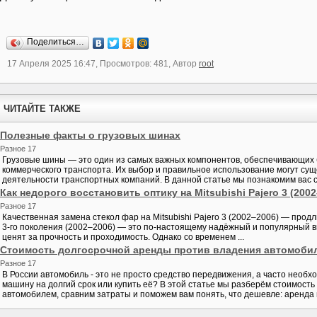
Поделиться…
17 Апреля 2025 16:47, Просмотров: 481, Автор
root
ЧИТАЙТЕ ТАКЖЕ
Полезные факты о грузовых шинах
Разное 17
Грузовые шины — это один из самых важных компонентов, обеспечивающих
коммерческого транспорта. Их выбор и правильное использование могут су
деятельности транспортных компаний. В данной статье мы познакомим вас с
Как недорого восстановить оптику на Mitsubishi Pajero 3 (2002
Разное 17
Качественная замена стекол фар на Mitsubishi Pajero 3 (2002–2006) — продли
3-го поколения (2002–2006) — это по-настоящему надёжный и популярный 
ценят за прочность и проходимость. Однако со временем ...
Стоимость долгосрочной аренды против владения автомоби
Разное 17
В России автомобиль - это не просто средство передвижения, а часто необх
машину на долгий срок или купить её? В этой статье мы разберём стоимост
автомобилем, сравним затраты и поможем вам понять, что дешевле: аренда и