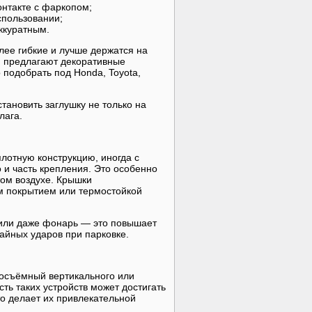
онтакте с фаркопом;
спользовании;
ккуратным.
лее гибкие и лучше держатся на
и предлагают декоративные
подобрать под Honda, Toyota,
тановить заглушку не только на
лага.
плотную конструкцию, иногда с
 и часть крепления. Это особенно
том воздухе. Крышки
ым покрытием или термостойкой
или даже фонарь — это повышает
айных ударов при парковке.
осъёмный вертикального или
ть таких устройств может достигать
то делает их привлекательной