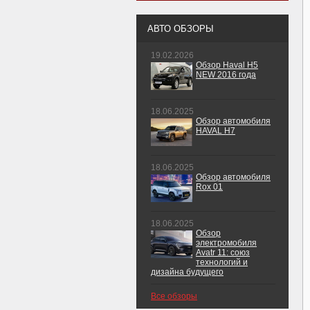
АВТО ОБЗОРЫ
19.02.2026
Обзор Haval H5
NEW 2016 года
18.06.2025
Обзор автомобиля
HAVAL H7
18.06.2025
Обзор автомобиля
Rox 01
18.06.2025
Обзор
электромобиля
Avatr 11: союз
технологий и
дизайна будущего
Все обзоры