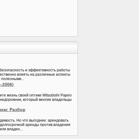
 безопасность и эффективность работы
щественно влиять на различные аспекты
 полезными...
–2006)
те жизнь своей оптике Mitsubishi Pajero
внедорожник, который многие владельцы
лем: Разбор
одимость. Но что выгоднее: арендовать
ь долгосрочной аренды против владения
ли владен...