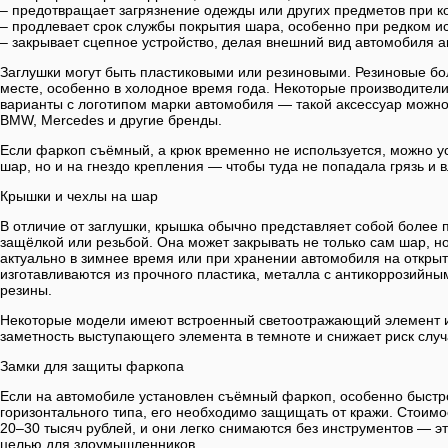
– предотвращает загрязнение одежды или других предметов при к
– продлевает срок службы покрытия шара, особенно при редком и
– закрывает сцепное устройство, делая внешний вид автомобиля а
Заглушки могут быть пластиковыми или резиновыми. Резиновые бо
месте, особенно в холодное время года. Некоторые производител
варианты с логотипом марки автомобиля — такой аксессуар можно 
BMW, Mercedes и другие бренды.
Если фаркоп съёмный, а крюк временно не используется, можно ус
шар, но и на гнездо крепления — чтобы туда не попадала грязь и в
Крышки и чехлы на шар
В отличие от заглушки, крышка обычно представляет собой более 
защёлкой или резьбой. Она может закрывать не только сам шар, но
актуально в зимнее время или при хранении автомобиля на откры
изготавливаются из прочного пластика, металла с антикоррозийн
резины.
Некоторые модели имеют встроенный светоотражающий элемент 
заметность выступающего элемента в темноте и снижает риск случ
Замки для защиты фаркопа
Если на автомобиле установлен съёмный фаркоп, особенно быстр
горизонтального типа, его необходимо защищать от кражи. Стоимос
20–30 тысяч рублей, и они легко снимаются без инструментов — э
целью для злоумышленников.