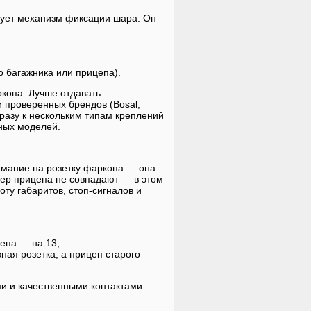
рует механизм фиксации шара. Он
 багажника или прицепа).
ркопа. Лучше отдавать
 проверенных брендов (Bosal,
сразу к нескольким типам креплений
зных моделей.
имание на розетку фаркопа — она
екер прицепа не совпадают — в этом
ту габаритов, стоп-сигналов и
цепа — на 13;
ная розетка, а прицеп старого
и и качественными контактами —