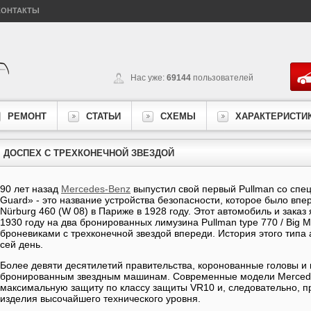
КОНТАКТЫ
Нас уже:
69144
пользователей
РЕМОНТ
СТАТЬИ
СХЕМЫ
ХАРАКТЕРИСТИ
ДОСПЕХ С ТРЕХКОНЕЧНОЙ ЗВЕЗДОЙ
90 лет назад
Mercedes-Benz
выпустил свой первый Pullman со спе
Guard» - это название устройства безопасности, которое было вп
Nürburg 460 (W 08) в Париже в 1928 году. Этот автомобиль и заказ
1930 году на два бронированных лимузина Pullman type 770 / Big 
броневиками с трехконечной звездой впереди. История этого типа
сей день.
Более девяти десятилетий правительства, коронованные головы 
бронированным звездным машинам. Современные модели Merced
максимальную защиту по классу защиты VR10 и, следовательно, 
изделия высочайшего технического уровня.