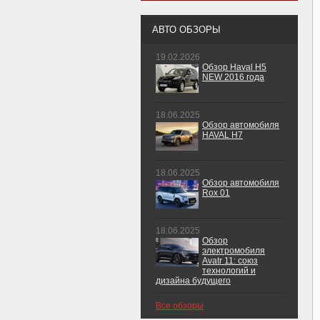
АВТО ОБЗОРЫ
19.02.2026
Обзор Haval H5
NEW 2016 года
18.06.2025
Обзор автомобиля
HAVAL H7
18.06.2025
Обзор автомобиля
Rox 01
18.06.2025
Обзор
электромобиля
Avatr 11: союз
технологий и
дизайна будущего
Все обзоры