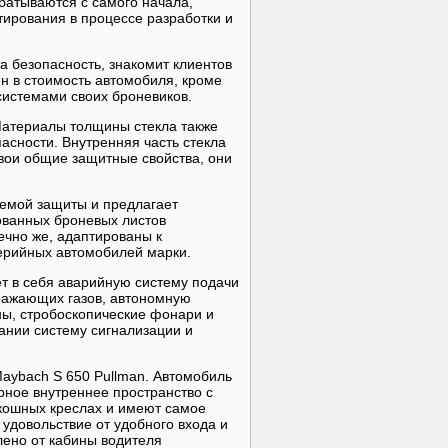
батываются с самого начала,
ирования в процессе разработки и
а безопасность, знакомит клиентов
н в стоимость автомобиля, кроме
системами своих броневиков.
Материалы толщины стекла также
асности. Внутренняя часть стекла
вои общие защитные свойства, они
темой защиты и предлагает
ованных броневых листов
ечно же, адаптированы к
ерийных автомобилей марки.
т в себя аварийную систему подачи
дражающих газов, автономную
ны, стробоскопические фонари и
ании систему сигнализации и
aybach S 650 Pullman. Автомобиль
рное внутреннее пространство с
скошных креслах и имеют самое
 удовольствие от удобного входа и
елено от кабины водителя