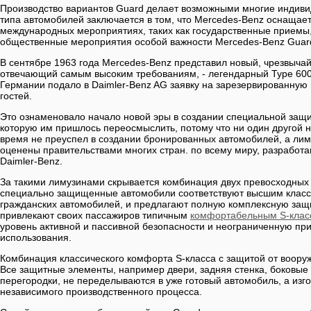
Производство вариантов Guard делает возможными многие индивид
типа автомобилей заключается в том, что Mercedes-Benz оснащае
международных мероприятиях, таких как государственные приемы,
общественные мероприятия особой важности Mercedes-Benz Guar
В сентябре 1963 года Mercedes-Benz представил новый, чрезвыча
отвечающий самым высоким требованиям, - легендарный Type 600.
Германии подало в Daimler-Benz AG заявку на зарезервированную
гостей.
Это ознаменовало начало новой эры в создании специальной защи
которую им пришлось переосмыслить, потому что ни один другой н
время не преуспел в создании бронированных автомобилей, а ли
оценены правительствами многих стран. по всему миру, разработ
Daimler-Benz.
За такими лимузинами скрывается комбинация двух превосходных 
специально защищенные автомобили соответствуют высшим класс
гражданских автомобилей, и предлагают полную комплексную защи
привлекают своих пассажиров типичным
комфортабельным S-клас
уровень активной и пассивной безопасности и неограниченную пр
использования.
Комбинация классического комфорта S-класса с защитой от воору
Все защитные элементы, например двери, задняя стенка, боковые
перегородки, не переделываются в уже готовый автомобиль, а изг
независимого производственного процесса.