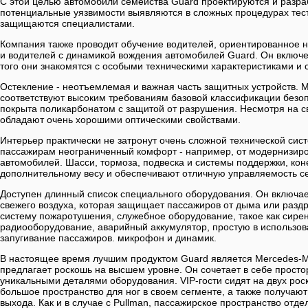
С этой целью автомобили семейства Guard проектируются и разра
потенциальные уязвимости выявляются в сложных процедурах тест
защищаются специалистами.
Компания также проводит обучение водителей, ориентированное н
и водителей с динамикой вождения автомобилей Guard. Он включе
того они знакомятся с особыми техническими характеристиками и 
Остекление - неотъемлемая и важная часть защитных устройств. 
соответствуют высоким требованиям базовой классификации безоп
покрыта поликарбонатом с защитой от разрушения. Несмотря на с
обладают очень хорошими оптическими свойствами.
Интерьер практически не затронут очень сложной технической сис
пассажирам неограниченный комфорт - например, от модернизир
автомобилей. Шасси, тормоза, подвеска и системы поддержки, кон
дополнительному весу и обеспечивают отличную управляемость с
Доступен длинный список специального оборудования. Он включае
свежего воздуха, которая защищает пассажиров от дыма или раз
систему пожаротушения, служебное оборудование, такое как сире
радиооборудование, аварийный аккумулятор, простую в использов
запугивание пассажиров. микрофон и динамик.
В настоящее время лучшим продуктом Guard является Mercedes-M
предлагает роскошь на высшем уровне. Он сочетает в себе просто
уникальными деталями оборудования. VIP-гости сидят на двух ро
большое пространство для ног в своем сегменте, а также получают
выхода. Как и в случае с Pullman, пассажирское пространство отд