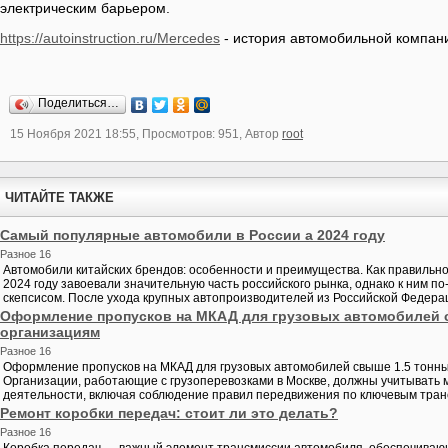
электрическим барьером.
https://autoinstruction.ru/Mercedes
- история автомобильной компан
Поделиться…
15 Ноября 2021 18:55, Просмотров: 951, Автор
root
ЧИТАЙТЕ ТАКЖЕ
Самый популярные автомобили в России а 2024 году
Разное 16
Автомобили китайских брендов: особенности и преимущества. Как правильн
2024 году завоевали значительную часть российского рынка, однако к ним 
скепсисом. После ухода крупных автопроизводителей из Российской Федераци
Оформление пропусков на МКАД для грузовых автомобилей св
организациям
Разное 16
Оформление пропусков на МКАД для грузовых автомобилей свыше 1.5 тонны:
Организации, работающие с грузоперевозками в Москве, должны учитывать
деятельности, включая соблюдение правил передвижения по ключевым транс
Ремонт коробки передач: стоит ли это делать?
Разное 16