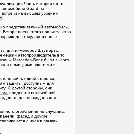
уализации.Часть истории этого
т автомобили Guard на
 встречи на высшем уровне и
d.
йно представительный автомобиль,
 Вскоре после этого правительство
 версию для государственных
ты для инженеров Штутгарта,
емецкий автопроизводитель в то
музины Mercedes-Benz были высоко
анная немецкими властями и
степеней: с одной стороны,
ам защиты, доступным для
ту. С другой стороны, они
сом
, предлагая высочайший
игодность для повседневного
женного ограбления не случайна.
 панели, фасад и другие
отавливаются с нуля в рамках