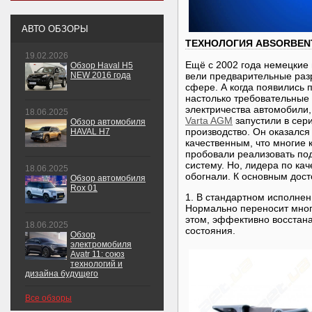
АВТО ОБЗОРЫ
ТЕХНОЛОГИЯ ABSORBEN
19.02.2026
Ещё с 2002 года немецкие
Обзор Haval H5
NEW 2016 года
вели предварительные разр
сфере. А когда появились 
настолько требовательные 
электричества автомобили
18.06.2025
Varta AGM
запустили в сер
Обзор автомобиля
производство. Он оказался
HAVAL H7
качественным, что многие 
пробовали реализовать по
систему. Но, лидера по кач
18.06.2025
обогнали. К основным дос
Обзор автомобиля
Rox 01
1. В стандартном исполнен
Нормально переносит мног
этом, эффективно восстан
18.06.2025
состояния.
Обзор
электромобиля
Avatr 11: союз
технологий и
дизайна будущего
Все обзоры