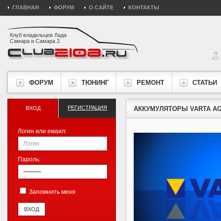
ГЛАВНАЯ
ФОРУМ
О САЙТЕ
КОНТАКТЫ
Клуб владельцев Лада
Самара и Самара 2.
ФОРУМ
ТЮНИНГ
РЕМОНТ
СТАТЬИ
РЕГИСТРАЦИЯ
ВХОД
АККУМУЛЯТОРЫ VARTA A
Логин или емаил:
Пароль:
Запомнить меня