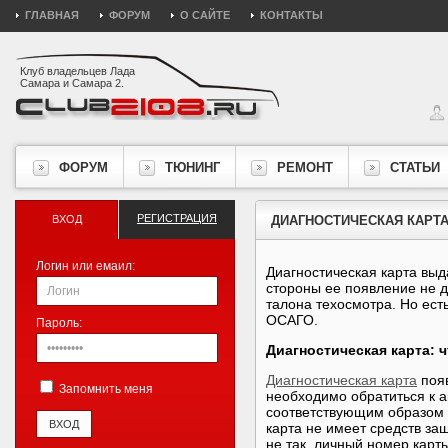
ГЛАВНАЯ
ФОРУМ
О САЙТЕ
КОНТАКТЫ
Клуб владельцев Лада
Самара и Самара 2.
ФОРУМ
ТЮНИНГ
РЕМОНТ
СТАТЬИ
РЕГИСТРАЦИЯ
ВХОД
ДИАГНОСТИЧЕСКАЯ КАРТА
Логин или емаил:
Диагностическая карта
выда
стороны ее появление не д
талона техосмотра. Но ест
ОСАГО.
Пароль:
Диагностическая карта: ч
Диагностическая карта
появ
Запомнить меня
необходимо обратиться к а
соответствующим образом 
карта не имеет средств защ
не так, личный номер карт