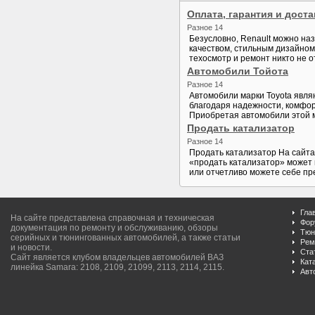
Оплата, гарантия и доста
Разное 14
Безусловно, Renault можно на
качеством, стильным дизайном,
техосмотр и ремонт никто не о
Автомобили Тойота
Разное 14
Автомобили марки Toyota явля
благодаря надежности, комфор
Приобретая автомобили этой м
Продать катализатор
Разное 14
Продать катализатор На сайт
«продать катализатор» может 
или отчетливо можете себе пр
Гла
На сайте представлена справочная и техническая
Фор
документация по ремонту и обслуживанию, обзоры
Тюн
серийных и тюнингованных автомобилей, а также статьи
Рем
и новости.
Ста
Сайт является клубом владельцев автомобилей ВАЗ
Кат
линейка Samara: 2108, 2109, 21099, 2113, 2114, 2115.
Авт