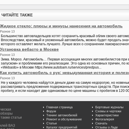
ЧИТАЙТЕ ТАКЖЕ
Жидкое стекло: плюсы и минусы нанесения на автомобиль
Разное 13
Большинство автовладельцев хотят сохранить красивый облик своего автомо
Впоследствии, красивый и ухоженный автомобиль, можно будет продать знач
которого оставляет желать лучшего. Лучше всех о сохранении лакокрасочного
Установка вебасто в Москве
Разное 13
Зима. Мороз. Автомобиль… Первая ассоциация многих автомобилистов при в
запуском» и проблемами его реализации. Это одна из основных причин, по 
«Webasto» в Москве https://www.autobam.ru/services/predpus...
Как купить автомобиль с рук: невыдуманная история и поле
Разное 13
Не у каждого человека найдутся деньги даже на самую недорогую, но новень
рассматривать предложения подержанных транспортных средств. При поис
пробегу, и если находит две одинаковые по цене машины с пробегом в 120 000 
Главная страница
Бортовые журналы
ическая
Форум
Схемы и чертежи
 обзоры
Тюнинг автомобилей
Характеристики
 также статьи
Ремонт и обслуживание
Фотогалерея
Статьи
Скачать
билей ВАЗ
Каталог предприятий
Отзывы о Ладе