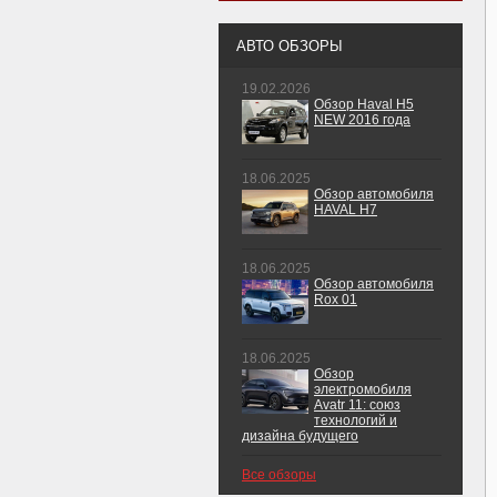
АВТО ОБЗОРЫ
19.02.2026
Обзор Haval H5
NEW 2016 года
18.06.2025
Обзор автомобиля
HAVAL H7
18.06.2025
Обзор автомобиля
Rox 01
18.06.2025
Обзор
электромобиля
Avatr 11: союз
технологий и
дизайна будущего
Все обзоры