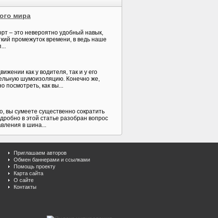
ого мира
рт – это невероятно удобный навык,
ткий промежуток времени, в ведь наше
...
жении как у водителя, так и у его
тельную шумоизоляцию. Конечно же,
 посмотреть, как вы...
, вы сумеете существенно сократить
дробно в этой статье разобран вопрос
вления в шина...
Приглашаем авторов
Обмен баннерами и ссылками
Помощь проекту
Карта сайта
О сайте
Контакты