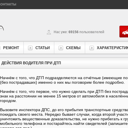
КОНТАКТЫ
Нас уже:
69156
пользователей
РЕМОНТ
СТАТЬИ
СХЕМЫ
ХАРАКТЕРИСТИ
ДЕЙСТВИЯ ВОДИТЕЛЯ ПРИ ДТП
Начнём с того, что ДТП подразделяются на отчётные (имеющие по
(без пострадавших) именно о них мы поговорим более подробно.
Начнём с того, что первое, что нужно сделать при ДТП без постра
знак на расстоянии не менее 15 метров от автомобиля в населённы
городом.
Вызовите инспектора ДПС, до его прибытия транспортные средств
покидать своего места. Нередко бывает случаи, когда второй учас
уничтожить вещественные доказательства, не нужно прибегать к гр
мобильного телефона и постарайтесь найти свидетелей (запишите