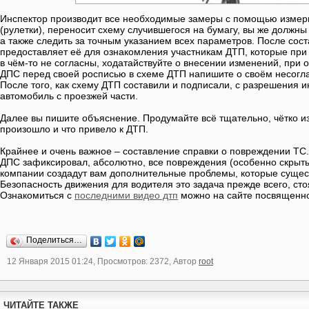
Инспектор производит все необходимые замеры с помощью измер
(рулетки), переносит схему случившегося на бумагу, вы же должны
а также следить за точным указанием всех параметров. После сос
предоставляет её для ознакомления участникам ДТП, которые при
в чём-то не согласны, ходатайствуйте о внесении изменений, при 
ДПС перед своей росписью в схеме ДТП напишите о своём несогла
После того, как схему ДТП составили и подписали, с разрешения 
автомобиль с проезжей части.
Далее вы пишите объяснение. Продумайте всё тщательно, чётко из
произошло и что привело к ДТП.
Крайнее и очень важное – составление справки о повреждении ТС. 
ДПС зафиксировал, абсолютно, все повреждения (особенно скрыт
компании создадут вам дополнительные проблемы, которые сущес
Безопасность движения для водителя это задача прежде всего, ст
Ознакомиться с
последними видео дтп
можно на сайте посвященн
Поделиться…
12 Января 2015 01:24, Просмотров: 2372, Автор
root
ЧИТАЙТЕ ТАКЖЕ