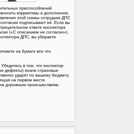
ительных приспособлений
 вносить коррективы и дополнения,
тавления этой схемы сотрудник ДПС
 согласии подписывают её. Если вы
отрицательном ответе инспектора
сии («С описанием не согласен»).
инспектора ДПС, вы убираете
ложите на бумаге все что
Убедитесь в том, что инспектор
ые дефекты) иначе страховые
твенно ударят по вашему бюджету.
оящая на первом месте.
ом дорожным происшествиям.