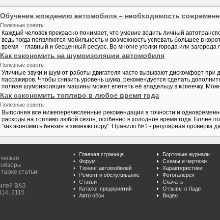
Обучение вождению автомобиля – необходимость современн
Полезные советы
Каждый человек прекрасно понимает, что умение водить личный автотранспо
ведь тогда появляются мобильность и возможность успевать большее в коро
время – главный и бесценный ресурс. Во многие уголки города или загорода п
Как сэкономить на шумоизоляции автомобиля
Полезные советы
Уличные звуки и шум от работы двигателя часто вызывают дискомфорт при дви
пассажиров. Чтобы снизить уровень шума, рекомендуется сделать дополни
полная шумоизоляция машины может влететь её владельцу в копеечку. Можно
Как сэкономить топливо в любое время года
Полезные советы
Выполняя все нижеперечисленные рекомендации в точности и одновременно
расходы на топливо любой сезон, особенно в холодное время года. Более по
"как экономить бензин в зимнюю пору". Правило №1 - регулярная проверка да
Главная страница
Бортовые журналы
ическая
Форум
Схемы и чертежи
 обзоры
Тюнинг автомобилей
Характеристики
 также статьи
Ремонт и обслуживание
Фотогалерея
Статьи
Скачать
билей ВАЗ
Каталог предприятий
Отзывы о Ладе
114, 2115.
Авто обои
Видео