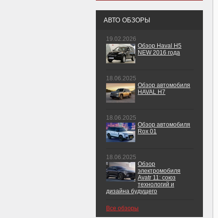
АВТО ОБЗОРЫ
19.02.2026
Обзор Haval H5
NEW 2016 года
18.06.2025
Обзор автомобиля
HAVAL H7
18.06.2025
Обзор автомобиля
Rox 01
18.06.2025
Обзор
электромобиля
Avatr 11: союз
технологий и
дизайна будущего
Все обзоры