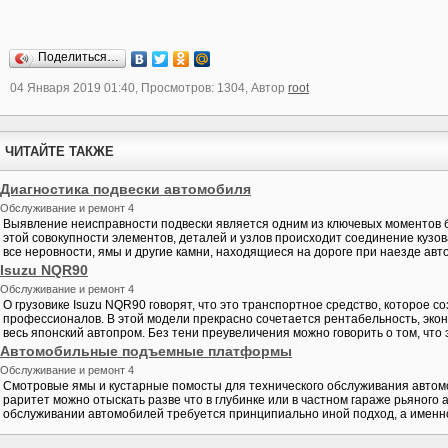
Поделиться…
04 Января 2019 01:40, Просмотров: 1304, Автор
root
ЧИТАЙТЕ ТАКЖЕ
Диагностика подвески автомобиля
Обслуживание и ремонт 4
Выявление неисправности подвески является одним из ключевых моментов бе
этой совокупности элементов, деталей и узлов происходит соединение кузо
все неровности, ямы и другие камни, находящиеся на дороге при наезде авто
Isuzu NQR90
Обслуживание и ремонт 4
О грузовике Isuzu NQR90 говорят, что это транспортное средство, которое 
профессионалов. В этой модели прекрасно сочетается рентабельность, экон
весь японский автопром. Без тени преувеличения можно говорить о том, что э
Автомобильные подъемные платформы
Обслуживание и ремонт 4
Смотровые ямы и кустарные помосты для технического обслуживания автомо
раритет можно отыскать разве что в глубинке или в частном гараже рьяног
обслуживании автомобилей требуется принципиально иной подход, а именно