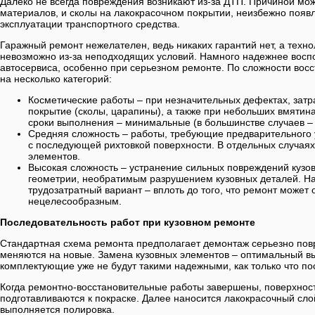
Далеко не всегда повреждения возникают из-за ДТП. Причиной мож
материалов, и сколы на лакокрасочном покрытии, неизбежно поя
эксплуатации транспортного средства.
Гаражный ремонт нежелателен, ведь никаких гарантий нет, а техн
невозможно из-за неподходящих условий. Намного надежнее восп
автосервиса, особенно при серьезном ремонте. По сложности вос
на несколько категорий:
Косметические работы – при незначительных дефектах, зат
покрытие (сколы, царапины), а также при небольших вмятина
сроки выполнения – минимальные (в большинстве случаев – 
Средняя сложность – работы, требующие предварительного 
с последующей рихтовкой поверхности. В отдельных случаях
элементов.
Высокая сложность – устранение сильных повреждений куз
геометрии, необратимым разрушением кузовных деталей. Н
трудозатратный вариант – вплоть до того, что ремонт может 
нецелесообразным.
Последовательность работ при кузовном ремонте
Стандартная схема ремонта предполагает демонтаж серьезно пов
меняются на новые. Замена кузовных элементов – оптимальный в
комплектующие уже не будут такими надежными, как только что по
Когда ремонтно-восстановительные работы завершены, поверхнос
подготавливаются к покраске. Далее наносится лакокрасочный сло
выполняется полировка.