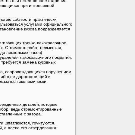
ет быть и естественное старение
вляющиеся при интенсивной
ологию соблюсти практически
ользоваться услугами официального
становление кузова подразделяется
рагивающих только лакокрасочное
х. Стоимость работ невысокая,
до нескольких часов).
удаления лакокрасочного покрытия,
 требуется замена кузовных
ова, сопровождающихся нарушением
аиболее дорогостоящий и
оказаться экономически
режденных деталей, которые
ыбор, ведь отремонтированные
ставленные с завода.
ти шпатлюются, грунтуются,
й, а после его отвердевания