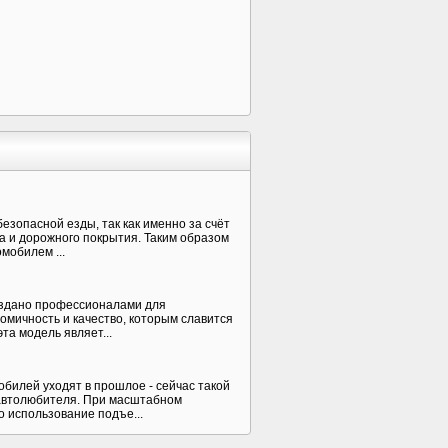
зопасной езды, так как именно за счёт
ва и дорожного покрытия. Таким образом
мобилем ...
создано профессионалами для
омичность и качество, которым славится
та модель являет...
билей уходят в прошлое - сейчас такой
о автолюбителя. При масштабном
 использование подъе...