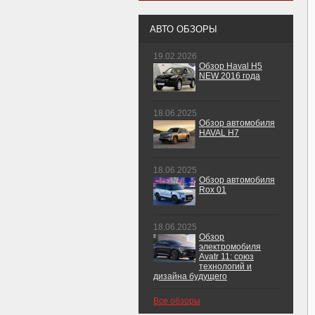
АВТО ОБЗОРЫ
19.02.2026
Обзор Haval H5
NEW 2016 года
18.06.2025
Обзор автомобиля
HAVAL H7
18.06.2025
Обзор автомобиля
Rox 01
18.06.2025
Обзор
электромобиля
Avatr 11: союз
технологий и
дизайна будущего
Все обзоры