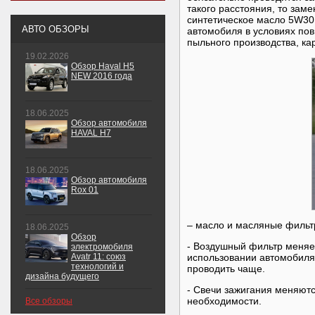
такого расстояния, то зам
синтетическое масло 5W30,
АВТО ОБЗОРЫ
автомобиля в условиях пов
пыльного производства, кар
19.02.2026
Обзор Haval H5
NEW 2016 года
18.06.2025
Обзор автомобиля
HAVAL H7
18.06.2025
Обзор автомобиля
Rox 01
– масло и масляные филь
18.06.2025
Обзор
- Воздушный фильтр меняет
электромобиля
Avatr 11: союз
использовании автомобиля
технологий и
проводить чаще.
дизайна будущего
- Свечи зажигания меняютс
необходимости.
Все обзоры