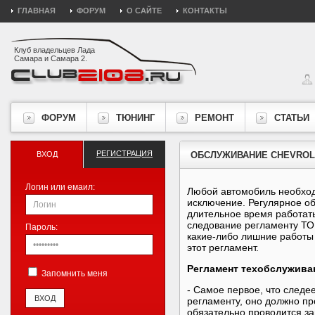
ГЛАВНАЯ
ФОРУМ
О САЙТЕ
КОНТАКТЫ
Клуб владельцев Лада
Самара и Самара 2.
ФОРУМ
ТЮНИНГ
РЕМОНТ
СТАТЬИ
РЕГИСТРАЦИЯ
ВХОД
ОБСЛУЖИВАНИЕ CHEVROL
Логин или емаил:
Любой автомобиль необход
исключение. Регулярное о
длительное время работать
следование регламенту ТО. 
Пароль:
какие-либо лишние работы 
этот регламент.
Регламент техобслуживан
Запомнить меня
- Самое первое, что следeе
регламенту, оно должно пр
обязательно проводится за