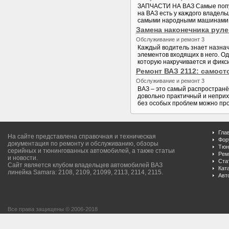
ЗАПЧАСТИ НА ВАЗ Самые попул
на ВАЗ есть у каждого владел
самыми народными машинами у 
Замена наконечника руле
Обслуживание и ремонт 3
Каждый водитель знает назнач
элементов входящих в него. Од
которую накручивается и фикс
Ремонт ВАЗ 2112: самос
Обслуживание и ремонт 3
ВАЗ – это самый распространё
довольно практичный и неприх
без особых проблем можно про
Гла
На сайте представлена справочная и техническая
Фор
документация по ремонту и обслуживанию, обзоры
Тюн
серийных и тюнингованных автомобилей, а также статьи
Рем
и новости.
Ста
Сайт является клубом владельцев автомобилей ВАЗ
Кат
линейка Samara: 2108, 2109, 21099, 2113, 2114, 2115.
Авт
Все права защищены © 2006-2018