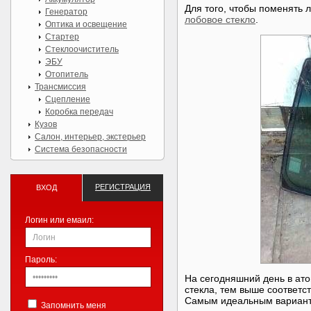
Для того, чтобы поменять 
Генератор
лобовое стекло
.
Оптика и освещение
Стартер
Стеклоочиститель
ЭБУ
Отопитель
Трансмиссия
Сцепление
Коробка передач
Кузов
Салон, интерьер, экстерьер
Система безопасности
РЕГИСТРАЦИЯ
ВХОД
Логин или емаил:
Пароль:
На сегодняшний день в ато
стекла, тем выше соответс
Самым идеальным варианто
Запомнить меня