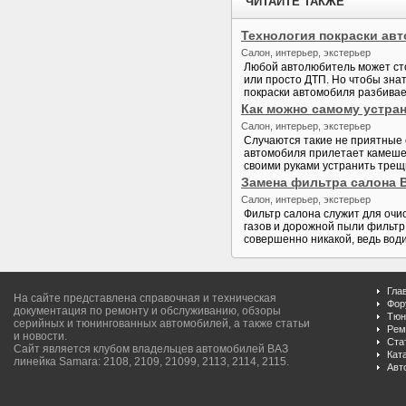
ЧИТАЙТЕ ТАКЖЕ
Технология покраски ав
Салон, интерьер, экстерьер
Любой автолюбитель может сто
или просто ДТП. Но чтобы знат
покраски автомобиля разбивает
Как можно самому устра
Салон, интерьер, экстерьер
Случаются такие не приятные 
автомобиля прилетает камешек
своими руками устранить трещи
Замена фильтра салона В
Салон, интерьер, экстерьер
Фильтр салона служит для очис
газов и дорожной пыли фильтр 
совершенно никакой, ведь вод
Гла
На сайте представлена справочная и техническая
Фор
документация по ремонту и обслуживанию, обзоры
Тюн
серийных и тюнингованных автомобилей, а также статьи
Рем
и новости.
Ста
Сайт является клубом владельцев автомобилей ВАЗ
Кат
линейка Samara: 2108, 2109, 21099, 2113, 2114, 2115.
Авт