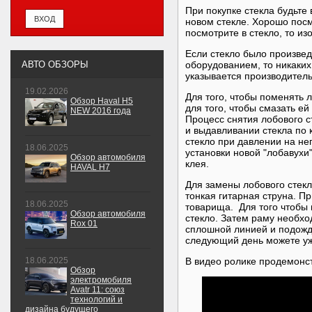
При покупке стекла будьте
новом стекле. Хорошо посм
посмотрите в стекло, то и
Если стекло было произве
АВТО ОБЗОРЫ
оборудованием, то никаких
указывается производитель 
19.02.2026
Для того, чтобы поменять 
Обзор Haval H5
для того, чтобы смазать е
NEW 2016 года
Процесс снятия лобового с
и выдавливании стекла по 
стекло при давлении на не
18.06.2025
установки новой "лобавухи
Обзор автомобиля
клея.
HAVAL H7
Для замены лобового стекл
тонкая гитарная струна. П
18.06.2025
товарища. Для того чтобы 
Обзор автомобиля
стекло. Затем раму необхо
Rox 01
сплошной линией и подожди
следующий день можете уж
18.06.2025
В видео ролике продемонс
Обзор
электромобиля
Avatr 11: союз
технологий и
дизайна будущего