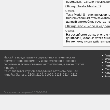
передовых технологических реш
Обзор Tesla Model S
Обзоры
Tesla Model S – это пятидверн
многочисленным отзывам авто
данный автомобиль сочетает в 
Обзор японцкого внедорож
Обзоры
На российском рынке очень мно
ценителей, которые хотят либо
Но тех, кому пикап действител
Гла
На сайте представлена справочная и техническая
Фор
документация по ремонту и обслуживанию, обзоры
Тюн
серийных и тюнингованных автомобилей, а также статьи
Рем
и новости.
Ста
Сайт является клубом владельцев автомобилей ВАЗ
Кат
линейка Samara: 2108, 2109, 21099, 2113, 2114, 2115.
Авт
Все права защищены © 2006-2018