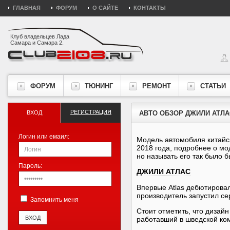
ГЛАВНАЯ
ФОРУМ
О САЙТЕ
КОНТАКТЫ
Клуб владельцев Лада
Самара и Самара 2.
ФОРУМ
ТЮНИНГ
РЕМОНТ
СТАТЬИ
РЕГИСТРАЦИЯ
ВХОД
АВТО ОБЗОР ДЖИЛИ АТЛА
Логин или емаил:
Модель автомобиля китайск
2018 года, подробнее о м
но называть его так было 
Пароль:
ДЖИЛИ АТЛАС
Впервые Atlas дебютировал
производитель запустил се
Запомнить меня
Стоит отметить, что дизай
работавший в шведской ком