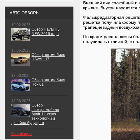
Внешний вид спокойный и 
крылья. Внутри находятся 
АВТО ОБЗОРЫ
Фальшрадиаторная решетка
решетка получила форму п
19.02.2026
трапециевидный воздухоза
Обзор Haval H5
NEW 2016 года
По краям расположены бол
получилась отличной, с на
18.06.2025
Обзор автомобиля
HAVAL H7
18.06.2025
Обзор автомобиля
Rox 01
18.06.2025
Обзор
электромобиля
Avatr 11: союз
технологий и
дизайна будущего
Все обзоры