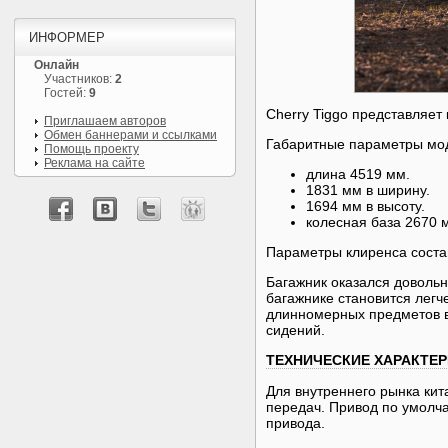
ИНФОРМЕР
Онлайн
Участников:
2
Гостей:
9
Cherry Tiggo представляет
Приглашаем авторов
Обмен баннерами и ссылками
Габаритные параметры мод
Помощь проекту
Реклама на сайте
длина 4519 мм.
1831 мм в ширину.
1694 мм в высоту.
колесная база 2670 
Параметры клиренса соста
Багажник оказался довольн
багажнике становится легч
длинномерных предметов в
сидений.
ТЕХНИЧЕСКИЕ ХАРАКТЕ
Для внутреннего рынка кит
передач. Привод по умолча
привода.