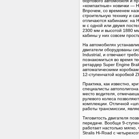
бортового автомобиля и п
«компактные» новички — Hi
Впрочем, со временем назн
строительную технику и с
отличаются кабинами: на H
м с одной или двумя пост
2300 мм и высотой 1880 мм
кабины у них совсем прост
На автомобилях устанавли
двигатели оборудованы си
Industrial, и отвечают тре
познакомиться во время те
ретардер Super Engine Bra
автоматическими коробкам
12-ступенчатой коробкой ZF
Практика, как известно, к
специалисты автополигона 
место водителя, отмечаешь
рулевого колеса позволяют
комплекции. Отличной «ш
работы трансмиссии, явля
Тяговитость двигателя поз
передаче. Вообще 9-ступе
работает настолько мягко, 
Stralis Hi-Road с четырех