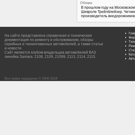
Обзоры
В прошлом году на Московско
Шевроле Трейлблейзер. Четки
производитель внедорожников.
Гла
На сайте представлена справочная и техническая
Фор
документация по ремонту и обслуживанию, обзоры
Тюн
серийных и тюнингованных автомобилей, а также статьи
Рем
и новости.
Ста
Сайт является клубом владельцев автомобилей ВАЗ
Кат
линейка Samara: 2108, 2109, 21099, 2113, 2114, 2115.
Авт
Все права защищены © 2006-2018