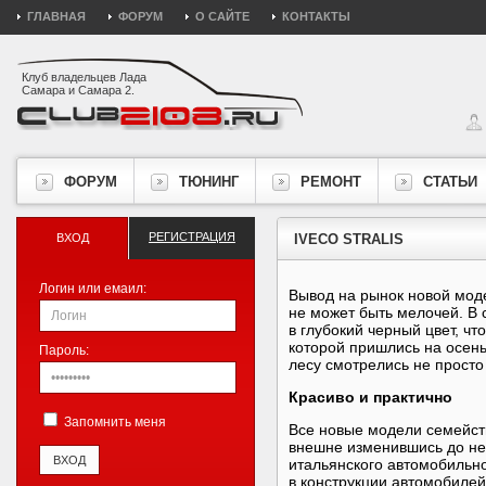
ГЛАВНАЯ
ФОРУМ
О САЙТЕ
КОНТАКТЫ
Клуб владельцев Лада
Самара и Самара 2.
ФОРУМ
ТЮНИНГ
РЕМОНТ
СТАТЬИ
РЕГИСТРАЦИЯ
ВХОД
IVECO STRALIS
Логин или емаил:
Вывод на рынок новой моде
не может быть мелочей. В 
в глубокий черный цвет, чт
которой пришлись на осень
Пароль:
лесу смотрелись не просто
Красиво и практично
Запомнить меня
Все новые модели семейств
внешне изменившись до неу
итальянского автомобильно
в конструкции автомобилей