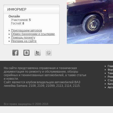
ИНФОРМЕР
Онлайн
Участников:
5
Гостей:
8
Приглашаем авторов
Обмен баннерами и ссылками
Помощь проекту
Реклама на сайте
Гла
На сайте представлена справочная и техническая
Фор
документация по ремонту и обслуживанию, обзоры
Тюн
серийных и тюнингованных автомобилей, а также статьи
Рем
и новости.
Ста
Сайт является клубом владельцев автомобилей ВАЗ
Кат
линейка Samara: 2108, 2109, 21099, 2113, 2114, 2115.
Авт
Все права защищены © 2006-2018