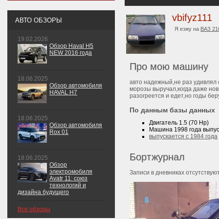
vbifyz111
АВТО ОБЗОРЫ
Я езжу на
ВАЗ 21
19.02.2026
Обзор Haval H5
NEW 2016 года
Про мою машину
18.06.2025
авто надежный,не раз удивлял 
Обзор автомобиля
морозы выручал,когда даже нов
HAVAL H7
разогреется и едет,но годы беру
По данным базы данных
18.06.2025
Двигатель 1.5 (70 Hp)
Обзор автомобиля
Машина 1998 года выпуск
Rox 01
выпускается с 1984 года
Бортжурнал
18.06.2025
Обзор
электромобиля
Записи в дневниках отсутствуют
Avatr 11: союз
технологий и
дизайна будущего
Все обзоры