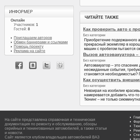
ИНФОРМЕР
ЧИТАЙТЕ ТАКЖЕ
Онлайн
Участников:
1
Как проверить авто с пр
Гостей:
8
Без категории
Приглашаем авторов
Приобретение подержанного ав
Обмен баннерами и ссылками
прекрасный экземпляр в хорош
Помощь проекту
машин с пробегом пытаются скр
Реклама на сайте
Вызов автоэвакуатора – 
Без категории
Автоэвакуатор – это спасение
неожиданные события, требующ
становится необходимостью? П
Как осуществить внешни
Без категории
Невзирая на изобилие красив
намеревается добавить что-то 
Тюнинг – не только сиюминутна
Гла
На сайте представлена справочная и техническая
Фор
документация по ремонту и обслуживанию, обзоры
Тюн
серийных и тюнингованных автомобилей, а также статьи
Рем
и новости.
Ста
Сайт является клубом владельцев автомобилей ВАЗ
Кат