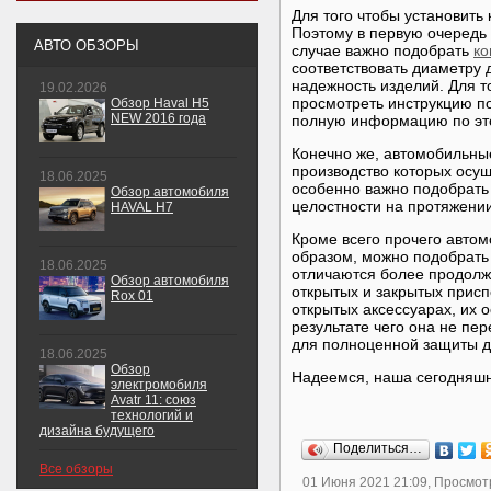
Для того чтобы установить
Поэтому в первую очередь
АВТО ОБЗОРЫ
случае важно подобрать
ко
соответствовать диаметру 
надежность изделий. Для т
19.02.2026
просмотреть инструкцию по
Обзор Haval H5
NEW 2016 года
полную информацию по это
Конечно же, автомобильны
производство которых осущ
18.06.2025
особенно важно подобрать 
Обзор автомобиля
целостности на протяжении
HAVAL H7
Кроме всего прочего авто
образом, можно подобрать
18.06.2025
отличаются более продолж
Обзор автомобиля
открытых и закрытых присп
Rox 01
открытых аксессуарах, их
результате чего она не пер
для полноценной защиты д
18.06.2025
Обзор
Надеемся, наша сегодняшн
электромобиля
Avatr 11: союз
технологий и
дизайна будущего
Поделиться…
Все обзоры
01 Июня 2021 21:09, Просмот