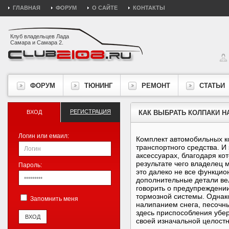
ГЛАВНАЯ
ФОРУМ
О САЙТЕ
КОНТАКТЫ
Клуб владельцев Лада
Самара и Самара 2.
ФОРУМ
ТЮНИНГ
РЕМОНТ
СТАТЬИ
РЕГИСТРАЦИЯ
ВХОД
КАК ВЫБРАТЬ КОЛПАКИ Н
Логин или емаил:
Комплект автомобильных к
транспортного средства. И 
аксессуарах, благодаря ко
результате чего владелец 
Пароль:
это далеко не все функцио
дополнительные детали ве
говорить о предупреждении
тормозной системы. Однак
Запомнить меня
налипанием снега, песочны
здесь приспособления убер
своей изначальной целостн