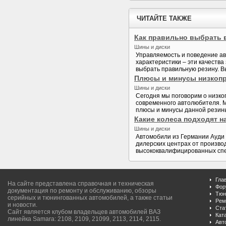
ЧИТАЙТЕ ТАКЖЕ
Как правильно выбрать 
Шины и диски
Управляемость и поведение ав
характеристики – эти качества
выбрать правильную резину. Вы
Плюсы и минусы низкоп
Шины и диски
Сегодня мы поговорим о низко
современного автолюбителя. М
плюсы и минусы данной резины.
Какие колеса подходят н
Шины и диски
Автомобили из Германии Ауди 
дилерских центрах от произво
высококвалифицированных спец
Гла
На сайте представлена справочная и техническая
Фор
документация по ремонту и обслуживанию, обзоры
Тюн
серийных и тюнингованных автомобилей, а также статьи
Рем
и новости.
Ста
Сайт является клубом владельцев автомобилей ВАЗ
Кат
линейка Samara: 2108, 2109, 21099, 2113, 2114, 2115.
Авт