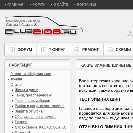
ГЛАВНАЯ
ФОРУМ
О САЙТЕ
КОНТАКТЫ
Клуб владельцев Лада
Самара и Самара 2.
ФОРУМ
ТЮНИНГ
РЕМОНТ
СХЕМЫ
НАВИГАЦИЯ
КАКИЕ ЗИМНИЕ ШИНЫ ВЫБ
Ремонт и обслуживание
Тюнинг
Вас интересуют хорошие з
Статьи
статье есть все ответы на
Шины и диски
покупкой, также обратите 
Такси, грузоперевозки
ТЕСТ ЗИМНИХ ШИН
Тюнинг автомобилей
Выбор и покупка автомобиля
Главное в выборе зимних 
Защита от угона
проводятся для журналов и
Обслуживание и ремонт
езду по снегу и льду, шум
Разное
ОТЗЫВЫ О ЗИМНИХ ШИ
Страхование. КАСКО. ОСАГО.
Разное 4