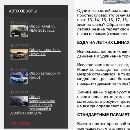
Одним из важнейших фактор
АВТО ОБЗОРЫ
простых словах это означ
шин: 13, 14, 15, 16, 17, 1
19.02.2026
зимние шины? Обратите вн
Обзор Haval H5
летняя резина теряет свои
NEW 2016 года
шины на зимний комплект.
ЕЗДА НА ЛЕТНИХ ШИНАХ
18.06.2025
Обзор автомобиля
Использование летних шин 
HAVAL H7
движения и удлинение торм
Исследования показывают, 
Машина, оснащенная зимни
18.06.2025
Обзор автомобиля
метров остановится, в то в
Rox 01
медленнее, разница больш
прекратит движение через 
Зимние шины маркируются з
18.06.2025
шинам после их тщательног
Обзор
электромобиля
материалы и рисунок прот
Avatr 11: союз
не всегда определяет шин
технологий и
дизайна будущего
СТАНДАРТНЫЕ ПАРАМЕТ
Все обзоры
Высота протектора новой з
уменьшается, что влияет н