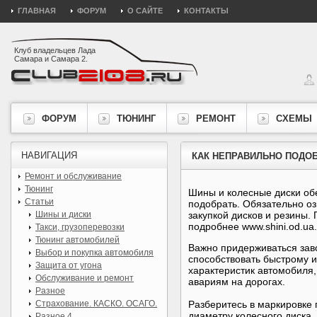
ГЛАВНАЯ
ФОРУМ
О САЙТЕ
КОНТАКТЫ
Клуб владельцев Лада
Самара и Самара 2.
ФОРУМ
ТЮНИНГ
РЕМОНТ
СХЕМЫ
НАВИГАЦИЯ
КАК НЕПРАВИЛЬНО ПОДО
Ремонт и обслуживание
Тюнинг
Шины и колесные диски об
Статьи
подобрать. Обязательно оз
Шины и диски
закупкой дисков и резины.
подробнее www.shini.od.ua
Такси, грузоперевозки
Тюнинг автомобилей
Важно придерживаться зав
Выбор и покупка автомобиля
способствовать быстрому и
Защита от угона
характеристик автомобиля,
Обслуживание и ремонт
авариям на дорогах.
Разное
Страхование. КАСКО. ОСАГО.
Разберитесь в маркировке 
диаметру колесного диска.
Разное 4