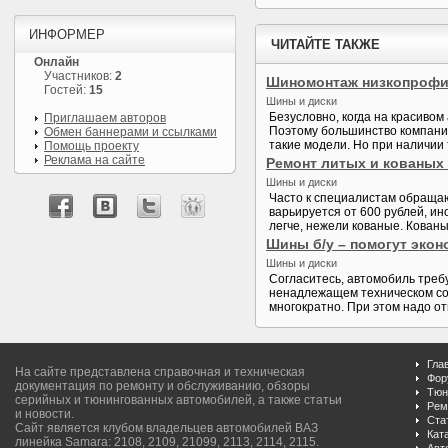
ИНФОРМЕР
ЧИТАЙТЕ ТАКЖЕ
Онлайн
Участников:
2
Шиномонтаж низкопроф
Гостей:
15
Шины и диски
Безусловно, когда на красивом
Приглашаем авторов
Поэтому большинство компаний
Обмен баннерами и ссылками
такие модели. Но при наличии 
Помощь проекту
Реклама на сайте
Ремонт литых и кованых
Шины и диски
Часто к специалистам обращаю
варьируется от 600 рублей, ин
легче, нежели кованые. Кованы
Шины б/у – помогут эко
Шины и диски
Согласитесь, автомобиль треб
ненадлежащем техническом со
многократно. При этом надо от
Гла
На сайте представлена справочная и техническая
Фор
документация по ремонту и обслуживанию, обзоры
Тюн
серийных и тюнингованных автомобилей, а также статьи
Рем
и новости.
Ста
Сайт является клубом владельцев автомобилей ВАЗ
Кат
линейка Samara: 2108, 2109, 21099, 2113, 2114, 2115.