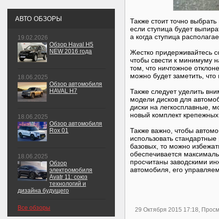
АВТО ОБЗОРЫ
Также стоит точно выбрать 
если ступица будет выпира
а когда ступица располагае
19.02.2026
Обзор Haval H5
NEW 2016 года
Жестко придерживайтесь со
чтобы свести к минимуму н
том, что ничтожное отклон
можно будет заметить, что
18.06.2025
Обзор автомобиля
HAVAL H7
Также следует уделить вн
модели дисков для автомо
диски на легкосплавные, м
новый комплект крепежных
18.06.2025
Обзор автомобиля
Также важно, чтобы автомо
Rox 01
использовать стандартные
базовых, то можно избежат
обеспечивается максимальн
18.06.2025
просчитаны заводскими ин
Обзор
автомобиля, его управляе
электромобиля
Avatr 11: союз
технологий и
дизайна будущего
Все обзоры
29 Октября 2015 17:18, Прос