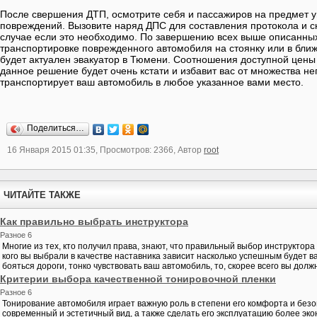
После свершения ДТП, осмотрите себя и пассажиров на предмет у
повреждений. Вызовите наряд ДПС для составления протокола и 
случае если это необходимо. По завершению всех выше описанных
транспортировке поврежденного автомобиля на стоянку или в ближ
будет актуален эвакуатор в Тюмени. Соотношения доступной цены 
данное решение будет очень кстати и избавит вас от множества не
транспортирует ваш автомобиль в любое указанное вами место.
Поделиться…
16 Января 2015 01:35, Просмотров: 2366, Автор
root
ЧИТАЙТЕ ТАКЖЕ
Как правильно выбрать инструктора
Разное 6
Многие из тех, кто получил права, знают, что правильный выбор инструктора 
кого вы выбрали в качестве наставника зависит насколько успешным будет в
бояться дороги, тонко чувствовать ваш автомобиль, то, скорее всего вы должн
Критерии выбора качественной тонировочной пленки
Разное 6
Тонирование автомобиля играет важную роль в степени его комфорта и безо
современный и эстетичный вид, а также сделать его эксплуатацию более эко