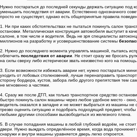
Нужно постараться до последней секунды держать ситуацию под к
уменьшить последствия от аварии. Естественно однозначного совет
просто не существует, однако есть общепринятые правила поведе
1. Ни при каких обстоятельствах не пытаться покинуть салон тран
остановки. Металлическая конструкция автомобиля выступит в кач
салоне, в том числе и водителя. Ведь не зря специалисты автокон
миллионов на разработку и усовершенствование системы
безопас
2. Нужно до последнего момента управлять машиной, пытаясь испр
облегчить
последствия от аварии
. Не стоит сразу же бросать ру
на силы сверху либо истерически звать неизвестно кого на помощь
3. Если возможности избежать аварии нет, нужно постараться мин
уходить от лобовых столкновений, лучше перенаправить транспортн
сторону бордюра, кустов, забора либо другого препятствия тем са
не мгновенно а частями.
4. Сразу же после ДТП, как только транспортное средство остано
быстро покинуть салон машины через любое удобное место - окно,
водитель оказался в западне и не может выбраться из машины не с
трезво оценить ситуацию и подобрать подходящий предмет, чтобы 
любыми другими способами высвободиться из железного плена.
5. В случае попадания машины в любой глубокий водоём, не стоит
двери. Нужно выждать определённое время, когда вода проникнет в
снаружи и внутри машины уравняется дверь легко откроется.