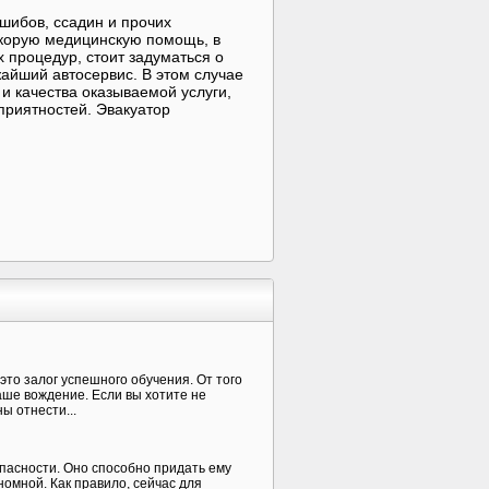
шибов, ссадин и прочих
скорую медицинскую помощь, в
 процедур, стоит задуматься о
айший автосервис. В этом случае
и качества оказываемой услуги,
приятностей. Эвакуатор
это залог успешного обучения. От того
аше вождение. Если вы хотите не
ы отнести...
пасности. Оно способно придать ему
номной. Как правило, сейчас для