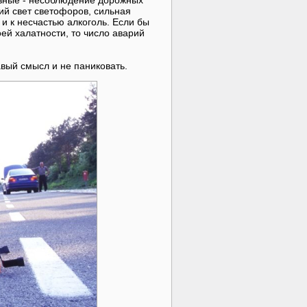
зные - несоблюдение дорожных
й свет светофоров, сильная
 и к несчастью алкоголь. Если бы
ей халатности, то число аварий
авый смысл и не паниковать.