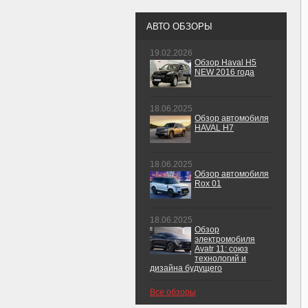
АВТО ОБЗОРЫ
19.02.2026
Обзор Haval H5
NEW 2016 года
18.06.2025
Обзор автомобиля
HAVAL H7
18.06.2025
Обзор автомобиля
Rox 01
18.06.2025
Обзор
электромобиля
Avatr 11: союз
технологий и
дизайна будущего
Все обзоры