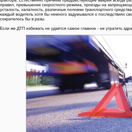
фактора. Естественно причины предшествующие аварии всегда ра
правил, превышение скоростного режима, проезды на запрещающи
усталость, халатность, различные поломки транспортного средства
каждый водитель хотя бы немного задумывался о последствиях сво
сократилось бы в разы.
Если же ДТП избежать не удаётся самое главное - не утратить здр