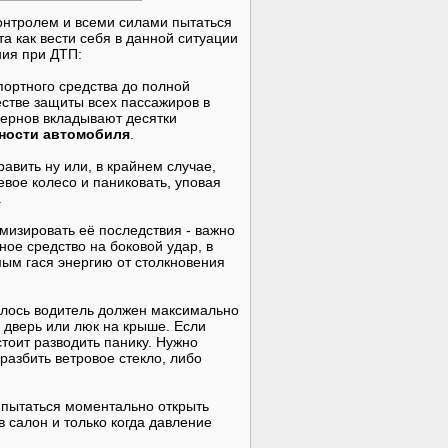
онтролем и всеми силами пытаться
а как вести себя в данной ситуации
ния при ДТП:
спортного средства до полной
естве защиты всех пассажиров в
цернов вкладывают десятки
ности автомобиля
.
авить ну или, в крайнем случае,
левое колесо и паниковать, уповая
.
имизировать её последствия - важно
ое средство на боковой удар, в
мым гася энергию от столкновения
вилось водитель должен максимально
 дверь или люк на крыше. Если
тоит разводить панику. Нужно
разбить ветровое стекло, либо
 пытаться моментально открыть
 салон и только когда давление