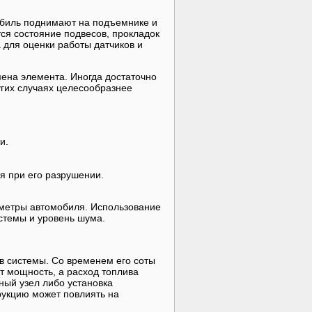
обиль поднимают на подъемнике и
ся состояние подвесов, прокладок
 для оценки работы датчиков и
мена элемента. Иногда достаточно
угих случаях целесообразнее
и.
я при его разрушении.
метры автомобиля. Использование
стемы и уровень шума.
в системы. Со временем его соты
ет мощность, а расход топлива
ный узел либо установка
рукцию может повлиять на