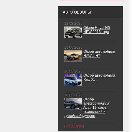
АВТО ОБЗОРЫ
19.02.2026
Обзор Haval H5
NEW 2016 года
18.06.2025
Обзор автомобиля
HAVAL H7
18.06.2025
Обзор автомобиля
Rox 01
18.06.2025
Обзор
электромобиля
Avatr 11: союз
технологий и
дизайна будущего
Все обзоры