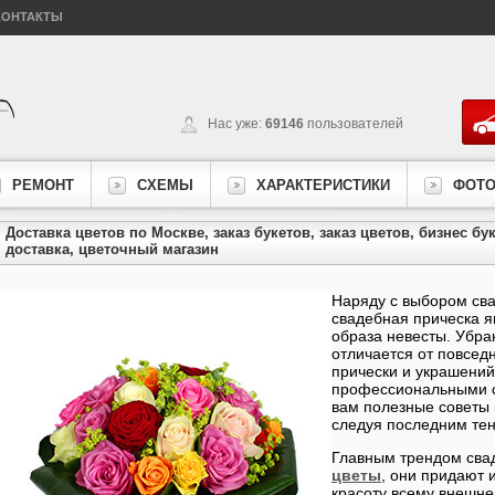
КОНТАКТЫ
Нас уже:
69146
пользователей
РЕМОНТ
СХЕМЫ
ХАРАКТЕРИСТИКИ
ФОТ
Доставка цветов по Москве, заказ букетов, заказ цветов, бизнес бу
доставка, цветочный магазин
Наряду с выбором сва
свадебная прическа я
образа невесты. Убра
отличается от повсед
прически и украшений
профессиональными с
вам полезные советы 
следуя последним те
Главным трендом сва
цветы
, они придают 
красоту всему внешне