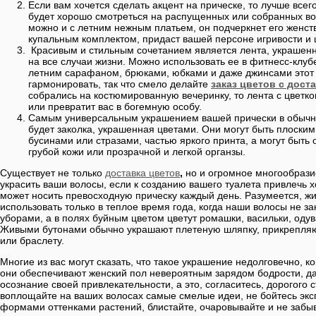
Если вам хочется сделать акцент на прическе, то лучше всег
будет хорошо смотреться на распущенных или собранных во
можно и с летним нежным платьем, он подчеркнет его женств
купальным комплектом, придаст вашей персоне игривости и
Красивым и стильным сочетанием является лента, украшенн
на все случаи жизни. Можно использовать ее в фитнесс-клубе,
летним сарафаном, брюками, юбками и даже джинсами этот 
гармонировать, так что смело делайте
заказ цветов с дост
собрались на костюмированную вечеринку, то лента с цветк
или превратит вас в богемную особу.
Самым универсальным украшением вашей прически в обычн
будет заколка, украшенная цветами. Они могут быть плоски
бусинами или стразами, частью яркого принта, а могут быт
грубой кожи или прозрачной и легкой органзы.
Существует не только
доставка цветов
,
но и огромное многообрази
украсить ваши волосы, если к созданию вашего туалета привлечь х
может носить превосходную прическу каждый день. Разумеется, ж
использовать только в теплое время года, когда наши волосы не 
уборами, а в полях буйным цветом цветут ромашки, васильки, одув
Живыми бутонами обычно украшают плетеную шляпку, прикрепляют
или браслету.
Многие из вас могут сказать, что такое украшение недолговечно, ко
они обеспечивают женский пол невероятным зарядом бодрости, д
осознание своей привлекательности, а это, согласитесь, дорогого 
воплощайте на ваших волосах самые смелые идеи, не бойтесь эк
формами оттенками растений, блистайте, очаровывайте и не забыв