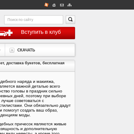
Вступить в клуб
О
СКАЧАТЬ
кет, доставка букетов, бесплатная
дебного наряда и макияжа,
вляется важной деталью всего
нство головы в праздник сильно
невных дней, поэтому при выборе
 лучше советоваться с
тилистами. Они обязательно дадут
и помогут создать ваш образ,
нденциям моды.
дебных причесок являются живые
изящность и дополнительную
му виду невесты, а кроме того