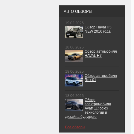
АВТО ОБЗОРЫ
19.02.2026
Обзор Haval H5
NEW 2016 года
18.06.2025
Обзор автомобиля
HAVAL H7
18.06.2025
Обзор автомобиля
Rox 01
18.06.2025
Обзор
электромобиля
Avatr 11: союз
технологий и
дизайна будущего
Все обзоры