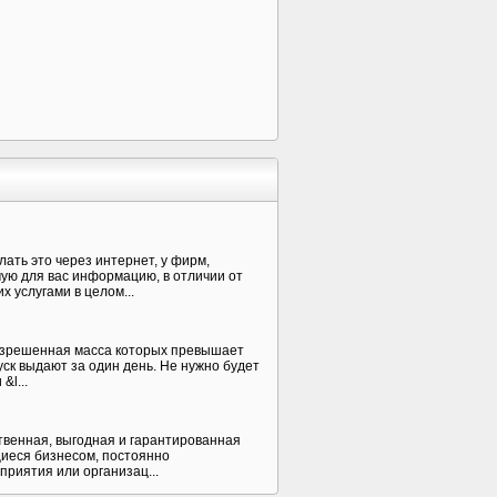
ать это через интернет, у фирм,
ую для вас информацию, в отличии от
 услугами в целом...
разрешенная масса которых превышает
уск выдают за один день. Не нужно будет
&l...
ственная, выгодная и гарантированная
щиеся бизнесом, постоянно
приятия или организац...