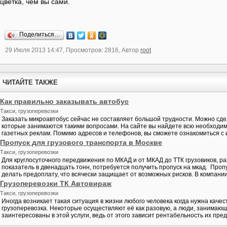
цветка, чем вы сами.
Поделиться…
29 Июля 2013 14:47, Просмотров: 2816, Автор
root
ЧИТАЙТЕ ТАКЖЕ
Как правильно заказывать автобус
Такси, грузоперевозки
Заказать микроавтобус сейчас не составляет большой трудности. Можно сдел
которые занимаются такими вопросами. На сайте вы найдете всю необходим
газетных реклам. Помимо адресов и телефонов, вы сможете ознакомиться с их
Пропуск для грузового транспорта в Москве
Такси, грузоперевозки
Для круглосуточного передвижения по МКАД и от МКАД до ТТК грузовиков, 
показатель в двенадцать тонн, потребуется получить пропуск на мкад. Проп
делать предоплату, что всячески защищает от возможных рисков. В компании 
Грузоперевозки ТК Автовираж
Такси, грузоперевозки
Иногда возникает такая ситуация в жизни любого человека когда нужна каче
грузоперевозка. Некоторые осуществляют её как разовую, а люди, занимаю
заинтересованы в этой услуги, ведь от этого зависит рентабельность их пред