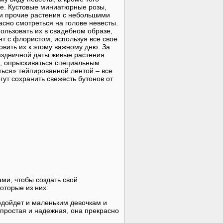
е. Кустовые миниатюрные розы,
и прочие растения с небольшими
асно смотреться на голове невесты.
ользовать их в свадебном образе,
нт с флористом, используя все свое
овить их к этому важному дню. За
аздничной даты живые растения
я, опрыскиваться специальным
ться» тейпированной лентой – все
гут сохранить свежесть бутонов от
ми, чтобы создать свой
которые из них:
одойдет и маленьким девочкам и
простая и надежная, она прекрасно