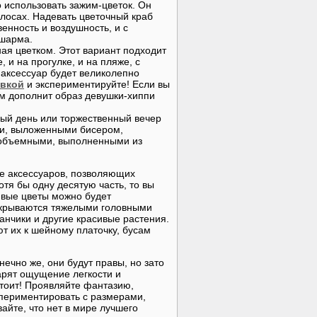
о использовать зажим-цветок. Он
лосах. Надевать цветочный краб
енность и воздушность, и с
 шарма.
ая цветком. Этот вариант подходит
 и на прогулке, и на пляже, с
аксессуар будет великолепно
авкой
и экспериментируйте! Если вы
ом дополнит образ девушки-хиппи
ый день или торжественный вечер
ми, выложенными бисером,
ь объемными, выполненными из
е аксессуаров, позволяющих
отя бы одну десятую часть, то вы
ивые цветы можно будет
закрываются тяжелыми головными
анчики и другие красивые растения.
 их к шейному платочку, бусам
нечно же, они будут правы, но зато
арят ощущение легкости и
стоит! Проявляйте фантазию,
спериментировать с размерами,
айте, что нет в мире лучшего