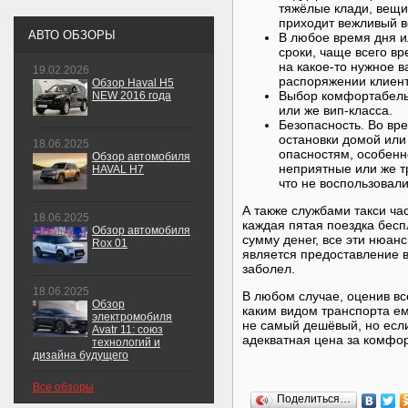
тяжёлые клади, вещи 
приходит вежливый в
АВТО ОБЗОРЫ
В любое время дня и
сроки, чаще всего в
на какое-то нужное в
19.02.2026
распоряжении клиент
Обзор Haval H5
Выбор комфортабельн
NEW 2016 года
или же вип-класса.
Безопасность. Во вр
остановки домой или
18.06.2025
опасностям, особенн
Обзор автомобиля
неприятные или же т
HAVAL H7
что не воспользовали
А также службами такси ча
18.06.2025
каждая пятая поездка бесп
Обзор автомобиля
сумму денег, все эти нюан
Rox 01
является предоставление в
заболел.
18.06.2025
В любом случае, оценив вс
Обзор
каким видом транспорта ему
электромобиля
не самый дешёвый, но если
Avatr 11: союз
адекватная цена за комфо
технологий и
дизайна будущего
Все обзоры
Поделиться…