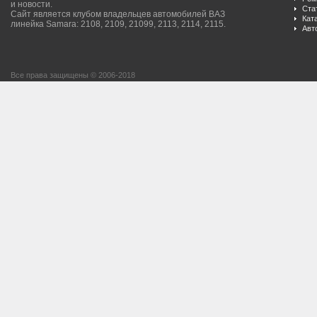
и новости.
Ста
Сайт является клубом владельцев автомобилей ВАЗ
Кат
линейка Samara: 2108, 2109, 21099, 2113, 2114, 2115.
Авт
Все права защищены © 2006-2018