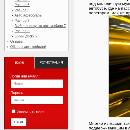
под мелодичную музы
Разное 5
автобусе, где на па
Разное 6
перегаром, или же п
Авто аксессуары
Разное 7
Выбор и покупка автомобиля 7
Разное 8
Шины диски 2
Отзывы
Обзоры автомобилей
РЕГИСТРАЦИЯ
ВХОД
Логин или емаил:
Пароль:
Запомнить меня
Многие из машин та
поддерживающим в са