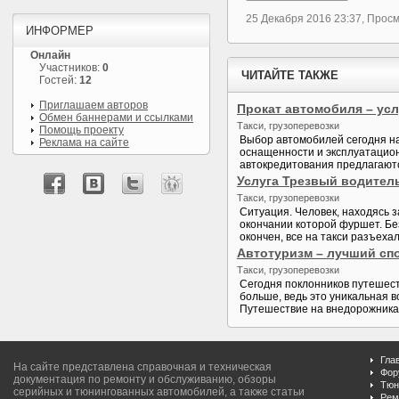
25 Декабря 2016 23:37, Прос
ИНФОРМЕР
Онлайн
Участников:
0
ЧИТАЙТЕ ТАКЖЕ
Гостей:
12
Приглашаем авторов
Прокат автомобиля – ус
Обмен баннерами и ссылками
Такси, грузоперевозки
Помощь проекту
Выбор автомобилей сегодня на
Реклама на сайте
оснащенности и эксплуатационн
автокредитования предлагаютс
Услуга Трезвый водител
Такси, грузоперевозки
Ситуация. Человек, находясь з
окончании которой фуршет. Бе
окончен, все на такси разъехал
Автотуризм – лучший сп
Такси, грузоперевозки
Сегодня поклонников путешест
больше, ведь это уникальная 
Путешествие на внедорожниках
Гла
На сайте представлена справочная и техническая
Фор
документация по ремонту и обслуживанию, обзоры
Тюн
серийных и тюнингованных автомобилей, а также статьи
Рем