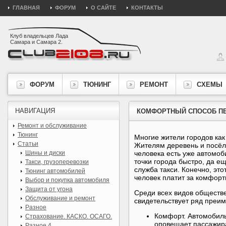
ГЛАВНАЯ
ФОРУМ
О САЙТЕ
КОНТАКТЫ
Клуб владельцев Лада
Самара и Самара 2.
ФОРУМ
ТЮНИНГ
РЕМОНТ
СХЕМЫ
НАВИГАЦИЯ
КОМФОРТНЫЙ СПОСОБ ПЕ
Ремонт и обслуживание
Тюнинг
Многие жители городов как
Статьи
Жителям деревень и посёлк
Шины и диски
человека есть уже автомоби
точки города быстро, да е
Такси, грузоперевозки
служба такси. Конечно, это
Тюнинг автомобилей
человек платит за комфорт
Выбор и покупка автомобиля
Защита от угона
Среди всех видов обществе
Обслуживание и ремонт
свидетельствует ряд преи
Разное
Комфорт. Автомобиль
Страхование. КАСКО. ОСАГО.
оповещает пассажира
Разное 4