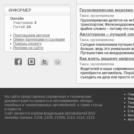
Грузоперевозки морские
ИНФОРМЕР
Такси, грузоперевозки
Онлайн
Грузоперевозки делятся на ч
Участников:
4
транспортом; Железнодорожны
Гостей:
24
крайне сложно – потому что на
Автотуризм – лучший сп
Приглашаем авторов
Обмен баннерами и ссылками
Такси, грузоперевозки
Помощь проекту
Сегодня поклонников путешест
Реклама на сайте
больше, ведь это уникальная 
Путешествие на внедорожниках
Как взять машину напрок
Такси, грузоперевозки
Водителей в наше современное
приобрести автомобиль. Порой
съездить на дачу или просто от
Гла
На сайте представлена справочная и техническая
Фор
документация по ремонту и обслуживанию, обзоры
Тюн
серийных и тюнингованных автомобилей, а также статьи
Рем
и новости.
Ста
Сайт является клубом владельцев автомобилей ВАЗ
Кат
линейка Samara: 2108, 2109, 21099, 2113, 2114, 2115.
Авт