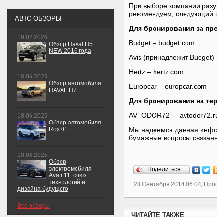
При выборе компании разу
рекомендуем, следующий 
АВТО ОБЗОРЫ
Для бронирования за пр
19.02.2026
Budget – budget.com
Обзор Haval H5
NEW 2016 года
Avis (принадлежит Budget) 
Hertz – hertz.com
18.06.2025
Обзор автомобиля
Europcar – europcar.com
HAVAL H7
Для бронирования на те
AVTODOR72 - avtodor72.r
18.06.2025
Обзор автомобиля
Rox 01
Мы надеемся данная инфо
бумажные вопросы связанн
18.06.2025
Обзор
электромобиля
Поделиться…
Avatr 11: союз
технологий и
28 Сентября 2014 06:04, Про
дизайна будущего
Все обзоры
ЧИТАЙТЕ ТАКЖЕ