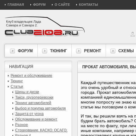
ГЛАВНАЯ
ФОРУМ
О САЙТЕ
КОНТАКТЫ
Клуб владельцев Лада
Самара и Самара 2.
ФОРУМ
ТЮНИНГ
РЕМОНТ
СХЕМЫ
НАВИГАЦИЯ
ПРОКАТ АВТОМОБИЛЯ, В
Ремонт и обслуживание
Тюнинг
Каждый путешественник на
Статьи
это очень удобный и относ
Шины и диски
города. Прокат автомобиля
компанией единомышленнико
Такси, грузоперевозки
многие попросту не знаю ка
Тюнинг автомобилей
статье мы поговорим о ком
Выбор и покупка автомобиля
Защита от угона
И так, вы решили взять на
Обслуживание и ремонт
будем брать автомобиль? 
Разное
на месте по факту, при лич
Страхование. КАСКО. ОСАГО.
иные компании, например 
предоставляют крупные ком
Разное 4