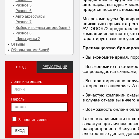
авто парка, выгодным може
Разное 5
придется посетить нескольк
Разное 6
Авто аксессуары
Мы рекомендуем бронирова
Разное 7
поисковых сервисах агрега
Выбор и покупка автомобиля 7
AVTODOR72 предоставляет 
Разное 8
компании является то, что
гарантирует вам, получени
Шины диски 2
Отзывы
Преимущество бронирова
Обзоры автомобилей
- Вы экономите время, пор
- Вы экономите на стоимос
РЕГИСТРАЦИЯ
ВХОД
сопровождается скидками;
- Вы гарантированно получ
Логин или емаил:
которое вы записались. А 
- Зачастую компании оказы
Пароль:
в случае отказа вы ничего 
- Возможность онлайн оплат
Также в зависимости от с
Запомнить меня
зачастую при личном посещ
распространена. В случае 
электронные деньги, дене