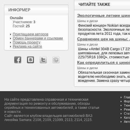
ЧИТАЙТЕ ТАКЖЕ
ИНФОРМЕР
Экологичные летние шины
Онлайн
Шины и диски
Участников:
3
Финский концерн Nokian всегд
Гостей:
25
безопасности. Экологичные ле
продуктов лета 2011 года, так 
Приглашаем авторов
Обмен баннерами и ссылками
Сравнение цен на шины: л
Помощь проекту
Шины и диски
Реклама на сайте
Шины «Amtel 304B Cargo LT 225
шипованные, для легковых авт
225/75R16 108Q», стоимостью 3
Как определиться с цен
Шины и диски
Обязательная сезонная замен
водителю необходимо знать, к
вождению. Замена сразу четырех
Гла
На сайте представлена справочная и техническая
Фор
документация по ремонту и обслуживанию, обзоры
Тюн
серийных и тюнингованных автомобилей, а также статьи
Рем
и новости.
Ста
Сайт является клубом владельцев автомобилей ВАЗ
Кат
линейка Samara: 2108, 2109, 21099, 2113, 2114, 2115.
Авт