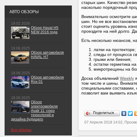
старых шин. Качество резин
насколько порядочный про
АВТО ОБЗОРЫ
Внимательно осмотрите ши
шин. Но не все востановл
19.02.2026
стоит оценить уровень изн
Обзор Haval H5
проездите на ней долго. Д
NEW 2016 года
Есть несколько нюансов, н
18.06.2025
латки на протекторе;
Обзор автомобиля
следы от процесса св
HAVAL H7
грыжи или биения;
остатки герметика на
микротрещины на бо
18.06.2025
Обзор автомобиля
Доска объявлений
Weekly
я
Rox 01
том числе и шины. Внимат
специальными составами, 
позволит вам выявить изъя
18.06.2025
Обзор
электромобиля
Avatr 11: союз
Поделиться…
технологий и
дизайна будущего
07 Апреля 2018 14:02, Просм
Все обзоры