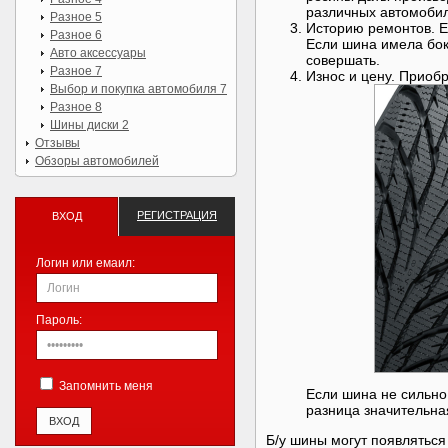
различных автомобил
Разное 5
Историю ремонтов. Е
Разное 6
Если шина имела боко
Авто аксессуары
совершать.
Разное 7
Износ и цену. Приоб
Выбор и покупка автомобиля 7
Разное 8
Шины диски 2
Отзывы
Обзоры автомобилей
РЕГИСТРАЦИЯ
ВХОД
Логин или емаил:
Пароль:
Запомнить меня
Если шина не сильно
разница значительная
Б/у шины могут появляться