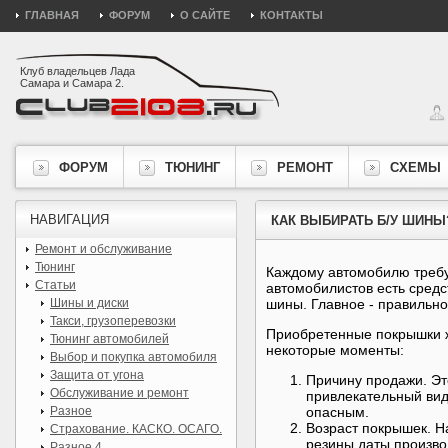
ГЛАВНАЯ
ФОРУМ
О САЙТЕ
КОНТАКТЫ
Клуб владельцев Лада
Самара и Самара 2.
ФОРУМ
ТЮНИНГ
РЕМОНТ
СХЕМЫ
НАВИГАЦИЯ
КАК ВЫБИРАТЬ Б/У ШИНЫ
Ремонт и обслуживание
Тюнинг
Каждому автомобилю требуе
Статьи
автомобилистов есть средс
Шины и диски
шины. Главное - правильно
Такси, грузоперевозки
Приобретенные покрышки ж
Тюнинг автомобилей
некоторые моменты:
Выбор и покупка автомобиля
Защита от угона
Причину продажи. Эт
Обслуживание и ремонт
привлекательный вид
Разное
опасным.
Возраст покрышек. Н
Страхование. КАСКО. ОСАГО.
резины даты произво
Разное 4