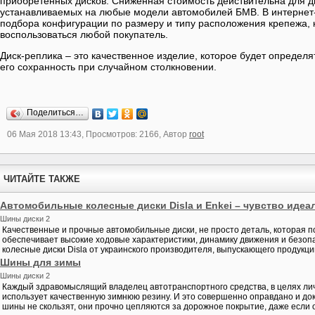
приобретенных дисков. Сниженная стоимость действительна для д
устанавливаемых на любые модели автомобилей БМВ. В интернет-
подбора конфигурации по размеру и типу расположения крепежа,
воспользоваться любой покупатель.
Диск-реплика – это качественное изделие, которое будет определя
его сохранность при случайном столкновении.
Поделиться…
06 Мая 2018 13:43, Просмотров: 2166, Автор
root
ЧИТАЙТЕ ТАКЖЕ
Автомобильные колесные диски Disla и Enkei – чувство иде
Шины диски 2
Качественные и прочные автомобильные диски, не просто деталь, которая п
обеспечивает высокие ходовые характеристики, динамику движения и безоп
колесные диски Disla от украинского производителя, выпускающего продукцию
Шины для зимы
Шины диски 2
Каждый здравомыслящий владелец автотранспортного средства, в целях ли
использует качественную зимнюю резину. И это совершенно оправдано и до
шины не скользят, они прочно цепляются за дорожное покрытие, даже если он