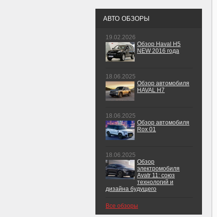
АВТО ОБЗОРЫ
19.02.2026
Обзор Haval H5
NEW 2016 года
18.06.2025
Обзор автомобиля
HAVAL H7
18.06.2025
Обзор автомобиля
Rox 01
18.06.2025
Обзор
электромобиля
Avatr 11: союз
технологий и
дизайна будущего
Все обзоры