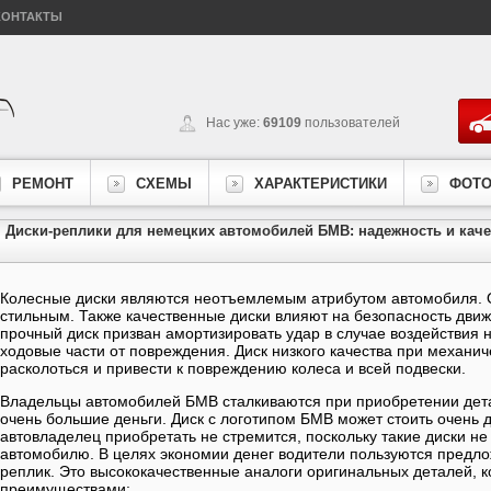
КОНТАКТЫ
Нас уже:
69109
пользователей
РЕМОНТ
СХЕМЫ
ХАРАКТЕРИСТИКИ
ФОТ
Диски-реплики для немецких автомобилей БМВ: надежность и каче
Колесные диски являются неотъемлемым атрибутом автомобиля. 
стильным. Также качественные диски влияют на безопасность дви
прочный диск призван амортизировать удар в случае воздействия 
ходовые части от повреждения. Диск низкого качества при механи
расколоться и привести к повреждению колеса и всей подвески.
Владельцы автомобилей БМВ сталкиваются при приобретении дета
очень большие деньги. Диск с логотипом БМВ может стоить очень 
автовладелец приобретать не стремится, поскольку такие диски н
автомобилю. В целях экономии денег водители пользуются предл
реплик. Это высококачественные аналоги оригинальных деталей, 
преимуществами: