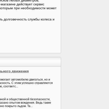
исков любых диаметров,
магазине действует сервис
 которым при необходимости может
ть долговечность службы колеса и
ального движения
омогает автомобилю двигаться, но и
асность. С этим успешно справляются
, соответс...
чной и общественной безопасности,
казано опытом вождения. Ведь такие
о покрыто льдом. Та...