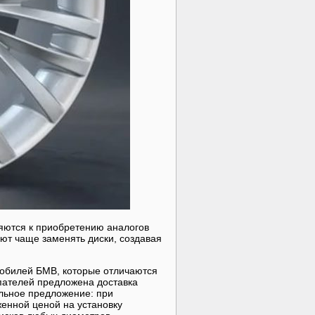
яются к приобретению аналогов
ют чаще заменять диски, создавая
мобилей БМВ, которые отличаются
упателей предложена доставка
альное предложение: при
женной ценой на установку