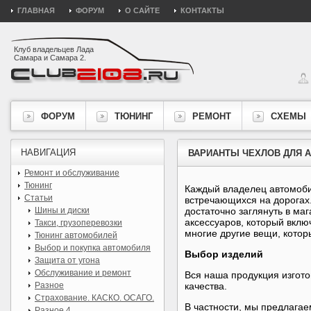
ГЛАВНАЯ
ФОРУМ
О САЙТЕ
КОНТАКТЫ
Клуб владельцев Лада
Самара и Самара 2.
ФОРУМ
ТЮНИНГ
РЕМОНТ
СХЕМЫ
НАВИГАЦИЯ
ВАРИАНТЫ ЧЕХЛОВ ДЛЯ 
Ремонт и обслуживание
Тюнинг
Каждый владелец автомобил
Статьи
встречающихся на дорогах.
Шины и диски
достаточно заглянуть в м
аксессуаров, который вклю
Такси, грузоперевозки
многие другие вещи, котор
Тюнинг автомобилей
Выбор и покупка автомобиля
Выбор изделий
Защита от угона
Обслуживание и ремонт
Вся наша продукция изгото
Разное
качества.
Страхование. КАСКО. ОСАГО.
В частности, мы предлага
Разное 4