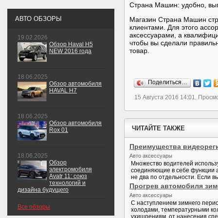
Страна Машин: удобно, вы
АВТО ОБЗОРЫ
Магазин Страна Машин стр
клиентами. Для этого ассо
аксессуарами, а квалифици
19.02.2026
чтобы вы сделали правиль
Обзор Haval H5
товар.
NEW 2016 года
18.06.2025
Поделиться…
Обзор автомобиля
HAVAL H7
15 Августа 2016 14:01, Просм
18.06.2025
Обзор автомобиля
ЧИТАЙТЕ ТАКЖЕ
Rox 01
Преимущества видеореги
18.06.2025
Авто аксессуары
Обзор
Множество водителей использ
электромобиля
соединяющие в себе функции а
Avatr 11: союз
не два по отдельности. Если в
технологий и
Прогрев автомобиля зимо
дизайна будущего
Авто аксессуары
С наступлением зимнего пери
Все обзоры
холодами, температурными кол
ухищрениям, от нанесения спец