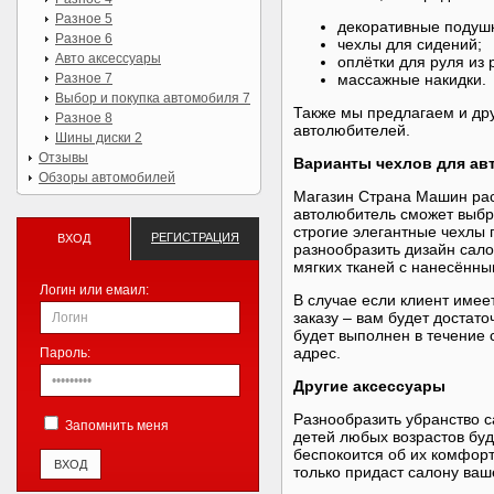
Разное 5
декоративные подуш
Разное 6
чехлы для сидений;
Авто аксессуары
оплётки для руля из
Разное 7
массажные накидки.
Выбор и покупка автомобиля 7
Также мы предлагаем и дру
Разное 8
автолюбителей.
Шины диски 2
Отзывы
Варианты чехлов для ав
Обзоры автомобилей
Магазин Страна Машин рас
автолюбитель сможет выбра
строгие элегантные чехлы
РЕГИСТРАЦИЯ
ВХОД
разнообразить дизайн сало
мягких тканей с нанесённы
Логин или емаил:
В случае если клиент имее
заказу – вам будет достат
будет выполнен в течение 
адрес.
Пароль:
Другие аксессуары
Разнообразить убранство с
Запомнить меня
детей любых возрастов буд
беспокоится об их комфорт
только придаст салону ваш