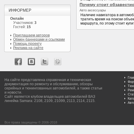
Почему стоит обзавести
ИНФОРМЕР
Авто аксессуары
Наличие навигатора в автомо
Онлайн
тратить время на поиски объек
Участников:
3
маршрута, по этому стоит купи
Гостей:
15
Приглашаем авторов
Обмен баннерами и ссылками
Помощь проекту
Реклама на сайте
Гла
На сайте представлена справочная и техническая
Фор
документация по ремонту и обслуживанию, обзоры
Тюн
серийных и тюнингованных автомобилей, а также статьи
Рем
и новости.
Ста
Сайт является клубом владельцев автомобилей ВАЗ
Кат
линейка Samara: 2108, 2109, 21099, 2113, 2114, 2115.
Авт
Все права защищены © 2006-2018