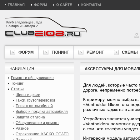
ГЛАВНАЯ
ФОРУМ
О САЙТЕ
КОНТАКТЫ
Клуб владельцев Лада
Самара и Самара 2.
ФОРУМ
ТЮНИНГ
РЕМОНТ
СХЕМЫ
НАВИГАЦИЯ
АКСЕССУАРЫ ДЛЯ МОБИЛ
Ремонт и обслуживание
Тюнинг
Для людей, которые часто 
Статьи
дороге, непременно потреб
Шины и диски
К примеру, можно выбрать
Такси, грузоперевозки
«Ventholder Blue», она по
Тюнинг автомобилей
различные гаджеты в авто
Выбор и покупка автомобиля
Защита от угона
Устройство является унив
Обслуживание и ремонт
«Ventholder» помогают уд
Разное
о том, что телефон упадет 
Страхование. КАСКО. ОСАГО.
Интересна модель автомоби
Разное 4