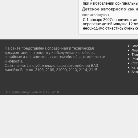
при изготовлении оригинальны
Детское автокресло как
Авто аксессуары
С 1 января 2007г. наличие в а
перевозке детей младше 12 лет
необходимо отнестись очень се
Гла
На сайте представлена справочная и техническая
Фор
документация по ремонту и обслуживанию, обзоры
Тюн
серийных и тюнингованных автомобилей, а также статьи
Рем
и новости.
Ста
Сайт является клубом владельцев автомобилей ВАЗ
Кат
линейка Samara: 2108, 2109, 21099, 2113, 2114, 2115.
Авт
Все права защищены © 2006-2018