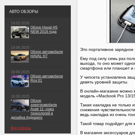
АВТО ОБЗОРЫ
19.02.2026
Обзор Haval H5
NEW 2016 года
18.06.2025
Это портативное зарядное
Обзор автомобиля
HAVAL H7
Ему под силу семь раз пол
выхода, то оно может одно
смартфона или планшет и
18.06.2025
Обзор автомобиля
У чипсета установлена защи
Rox 01
девять уровней защиты.
В онлайн-магазине можно 
модель «Macbook Pro 13/15
18.06.2025
Обзор
Такая накладка не только 
электромобиля
Avatr 11: союз
снижения чувствительности
технологий и
ведь накладка из очень то
дизайна будущего
Такой товар подойдет для 
Все обзоры
В магазине аксессуаров дл