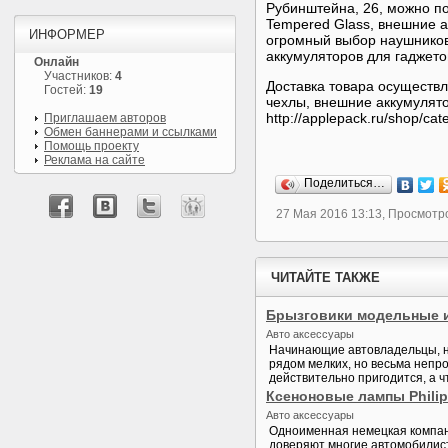
Рубинштейна, 26, можно п
Tempered Glass, внешние а
ИНФОРМЕР
огромный выбор наушников,
аккумуляторов для гаджето
Онлайн
Участников:
4
Доставка товара осуществл
Гостей:
19
чехлы, внешние аккумулят
http://applepack.ru/shop/cat
Приглашаем авторов
Обмен баннерами и ссылками
Помощь проекту
Реклама на сайте
Поделиться…
27 Мая 2016 13:13, Просмотр
ЧИТАЙТЕ ТАКЖЕ
Брызговики модельные 
Авто аксессуары
Начинающие автовладельцы, н
рядом мелких, но весьма непр
действительно пригодится, а ч
Ксеноновые лампы Phili
Авто аксессуары
Одноименная немецкая компани
доверяют многие автомобилист