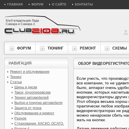
ГЛАВНАЯ
ФОРУМ
О САЙТЕ
КОНТАКТЫ
Клуб владельцев Лада
Самара и Самара 2.
ФОРУМ
ТЮНИНГ
РЕМОНТ
СХЕМЫ
НАВИГАЦИЯ
ОБЗОР ВИДЕОРЕГИСТРАТО
Ремонт и обслуживание
Тюнинг
Если учесть, что производ
Статьи
все компании, то не удиви
Шины и диски
было, аппарат очень удобн
кнопкам, которых насчитыва
Такси, грузоперевозки
видеорегистраторы других
Тюнинг автомобилей
Угол обзора весьма хорош 
Выбор и покупка автомобиля
практически любое изображ
Защита от угона
видеорегистраторах не раду
Обслуживание и ремонт
можно ненароком сбить нас
Разное
жать на кнопки.
Страхование. КАСКО. ОСАГО.
Датчик движения работает 
Разное 4