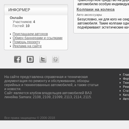
транспортное средство на дор
автомобилю особую индивидуа
Колпаки на колеса
ИНФОРМЕР
Авто аксессуары
Онлайн
Безусловно, ни для кого не се
Участников:
4
автомобиля. Такие колпаки од
Гостей:
10
подчёркивают эстетические кач
Приглашаем авторов
Обмен баннерами и ссылками
Помощь проекту
Реклама на сайте
Гла
На сайте представлена справочная и техническая
Фор
документация по ремонту и обслуживанию, обзоры
Тюн
серийных и тюнингованных автомобилей, а также статьи
Рем
и новости.
Ста
Сайт является клубом владельцев автомобилей ВАЗ
Кат
линейка Samara: 2108, 2109, 21099, 2113, 2114, 2115.
Авт
Все права защищены © 2006-2018