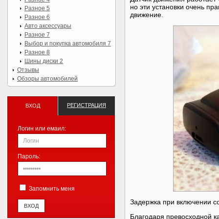
но эти установки очень пра
Разное 5
движение.
Разное 6
Авто аксессуары
Разное 7
Выбор и покупка автомобиля 7
Разное 8
Шины диски 2
Отзывы
Обзоры автомобилей
РЕГИСТРАЦИЯ
ВХОД
Логин или емаил:
Пароль:
Запомнить меня
Задержка при включении с
Благодаря превосходной ка