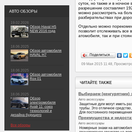
суток, но также и в ночно
разрешение составляет 192
АВТО ОБЗОРЫ
можно рассмотреть на бол
разбирательствах при дор
19.02.2026
Отдельно можно порекомен
Обзор Haval H5
позволит отслеживать все 
NEW 2016 года
атомобиля, так и при стоян
18.06.2025
Обзор автомобиля
HAVAL H7
Поделиться…
09 Мая 2015 11:48, Просмотро
18.06.2025
Обзор автомобиля
Rox 01
ЧИТАЙТЕ ТАКЖЕ
Выбираем (кенгурятник)
18.06.2025
Обзор
Авто аксессуары
электромобиля
Защитные дуги могут иметь ра
Avatr 11: союз
трубы. Это отличное средство 
технологий и
Для постоянного перемещения 
дизайна будущего
Преимущества и недоста
Авто аксессуары
Все обзоры
Номерные знаки на автомобиле