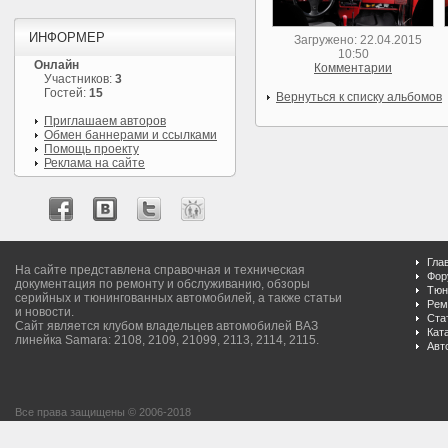
ИНФОРМЕР
Загружено: 22.04.2015
10:50
Онлайн
Комментарии
Участников:
3
Гостей:
15
Вернуться к списку альбомов
Приглашаем авторов
Обмен баннерами и ссылками
Помощь проекту
Реклама на сайте
Гла
На сайте представлена справочная и техническая
Фор
документация по ремонту и обслуживанию, обзоры
Тюн
серийных и тюнингованных автомобилей, а также статьи
Рем
и новости.
Ста
Сайт является клубом владельцев автомобилей ВАЗ
Кат
линейка Samara: 2108, 2109, 21099, 2113, 2114, 2115.
Авт
Все права защищены © 2006-2018