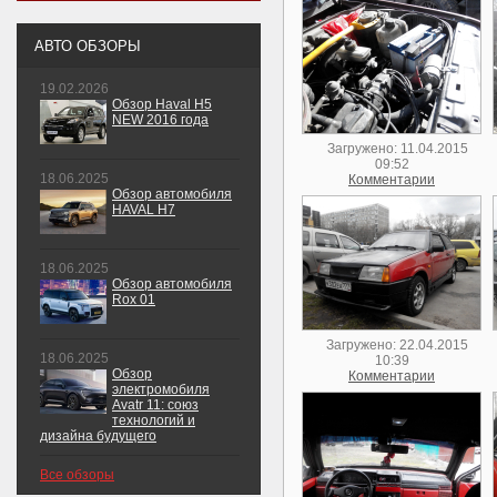
АВТО ОБЗОРЫ
19.02.2026
Обзор Haval H5
NEW 2016 года
Загружено: 11.04.2015
09:52
18.06.2025
Комментарии
Обзор автомобиля
HAVAL H7
18.06.2025
Обзор автомобиля
Rox 01
Загружено: 22.04.2015
18.06.2025
10:39
Обзор
Комментарии
электромобиля
Avatr 11: союз
технологий и
дизайна будущего
Все обзоры